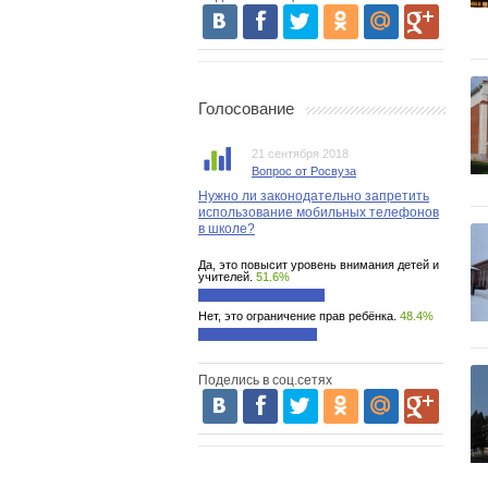
Голосование
21 сентября 2018
Вопрос от Росвуза
Нужно ли законодательно запретить
использование мобильных телефонов
в школе?
Да, это повысит уровень внимания детей и
учителей.
51.6%
Нет, это ограничение прав ребёнка.
48.4%
Поделись в соц.сетях