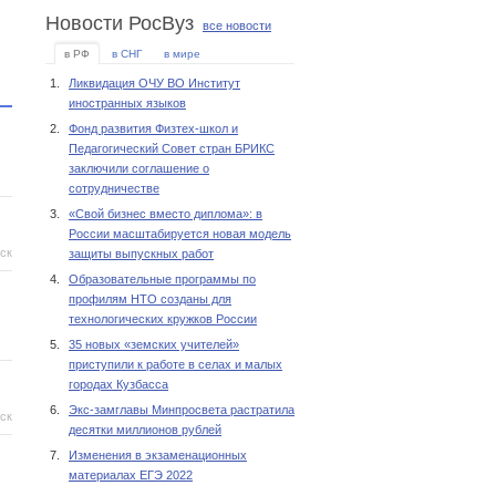
Новости РосВуз
все новости
в РФ
в СНГ
в мире
1.
Ликвидация ОЧУ ВО Институт
иностранных языков
2.
Фонд развития Физтех-школ и
Педагогический Совет стран БРИКС
заключили соглашение о
сотрудничестве
3.
«Свой бизнес вместо диплома»: в
России масштабируется новая модель
ск
защиты выпускных работ
4.
Образовательные программы по
профилям НТО созданы для
технологических кружков России
5.
35 новых «земских учителей»
приступили к работе в селах и малых
городах Кузбасса
6.
Экс-замглавы Минпросвета растратила
ск
десятки миллионов рублей
7.
Изменения в экзаменационных
материалах ЕГЭ 2022