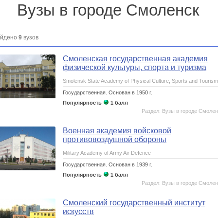
Вузы в городе Смоленск
йдено
9
вузов
Смоленская государственная академия
физической культуры, спорта и туризма
Smolensk State Academy of Physical Culture, Sports and Tourism
Государственная.
Основан в 1950 г.
Популярность
1 балл
Раздел: Вузы в городе Смолен
Военная академия войсковой
противовоздушной обороны
Military Academy of Army Air Defence
Государственная.
Основан в 1939 г.
Популярность
1 балл
Раздел: Вузы в городе Смолен
Смоленский государственный институт
искусств