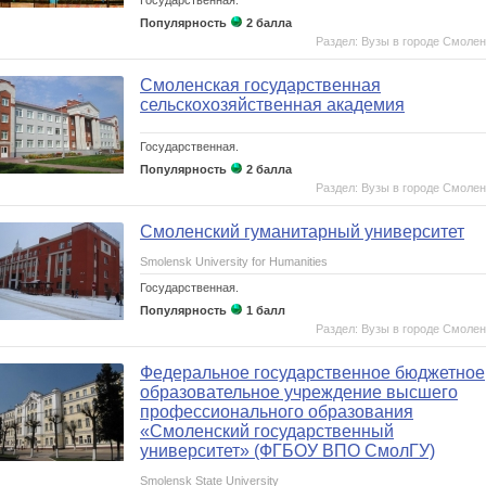
Популярность
2 балла
Раздел: Вузы в городе Смолен
Смоленская государственная
сельскохозяйственная академия
Государственная.
Популярность
2 балла
Раздел: Вузы в городе Смолен
Смоленский гуманитарный университет
Smolensk University for Humanities
Государственная.
Популярность
1 балл
Раздел: Вузы в городе Смолен
Федеральное государственное бюджетное
образовательное учреждение высшего
профессионального образования
«Смоленский государственный
университет» (ФГБОУ ВПО СмолГУ)
Smolensk State University