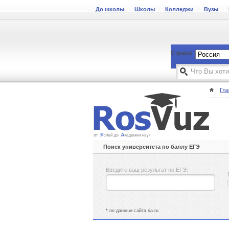
До школы
Школы
Колледжи
Вузы
Страна:
Гла
Поиск университета по баллу ЕГЭ
Введите ваш результат по ЕГЭ:
* по данным сайта ria.ru