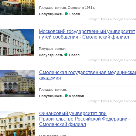
Государственная.
Основан в 1961 г.
Популярность
1 балл
Раздел: Вузы в городе Смолен
Московский государственный университет
путей сообщения - Смоленский филиал
Государственная.
Популярность
1 балл
Раздел: Вузы в городе Смолен
Смоленская государственная медицинска
академия
Государственная.
Популярность
8 баллов
Раздел: Вузы в городе Смолен
Финансовый университет при
Правительстве Российской Федерации -
Смоленский филиал
Государственная.