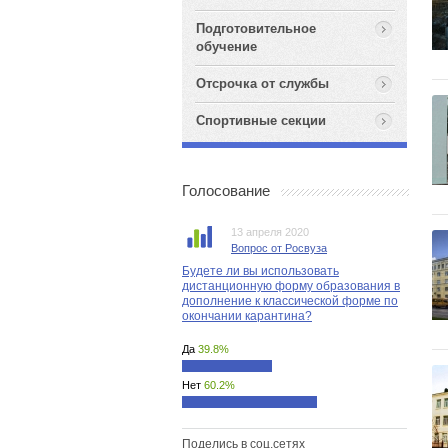
Подготовительное
обучение
Отсрочка от службы
Спортивные секции
Голосование
13 апреля 2020
Вопрос от Росвуза
Будете ли вы использовать
дистанционную форму образования в
дополнение к классической форме по
окончании карантина?
Да
39.8%
Нет
60.2%
Поделись в соц.сетях