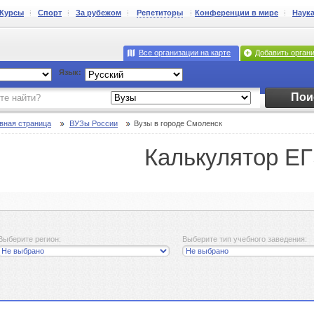
Курсы
Спорт
За рубежом
Репетиторы
Конференции в мире
Наук
Все организации на карте
Добавить орган
Язык:
Пои
вная страница
ВУЗы России
Вузы в городе Смоленск
Калькулятор Е
Выберите регион:
Выберите тип учебного заведения: