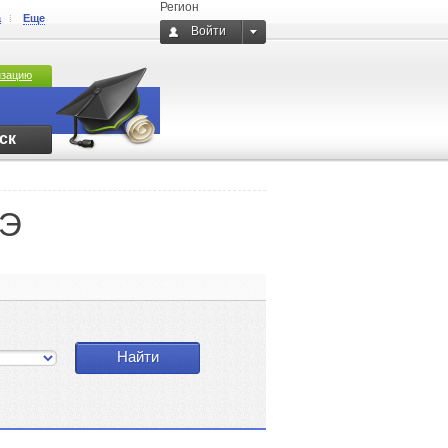
Регион
а
Еще
Войти
изацию
ск
ГЭ