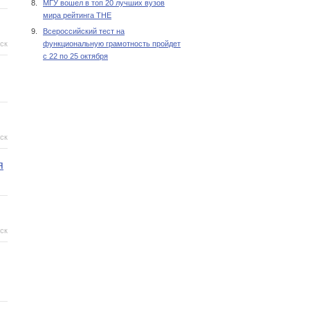
8.
МГУ вошел в топ 20 лучших вузов
мира рейтинга THE
9.
Всероссийский тест на
ск
функциональную грамотность пройдет
с 22 по 25 октября
ск
я
ск