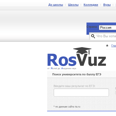
До школы
Школы
Колледжи
Вузы
Страна:
Гла
Поиск университета по баллу ЕГЭ
Введите ваш результат по ЕГЭ:
* по данным сайта ria.ru