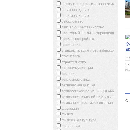
разведка полезных ископаемых
регионоведение
религиоведение
рыболовство
связи с общественностью
системный анализ и управление
социальная работа
К
социология
а
стандартизация и сертификация
статистика
Kur
строительство
Го
телекоммуникации
По
теология
теплоэнергетика
техническая физика
технологические машины и оборудовани
технология изделий текстильной и легк
Ст
технология продуктов питания
фармация
физика
физическая культура
филология