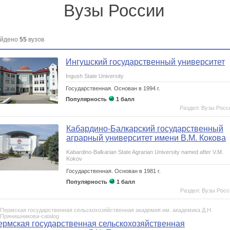
Вузы России
йдено
55
вузов
Ингушский государственный университет
Ingush State University
Государственная.
Основан в 1994 г.
Популярность
1 балл
Раздел: Вузы Росс
Кабардино-Балкарский государственный
аграрный университет имени В.М. Кокова
Kabardino-Balkarian State Agrarian University named after V.M.
Kokov
Государственная.
Основан в 1981 г.
Популярность
1 балл
Раздел: Вузы Росс
ермская государственная сельскохозяйственная