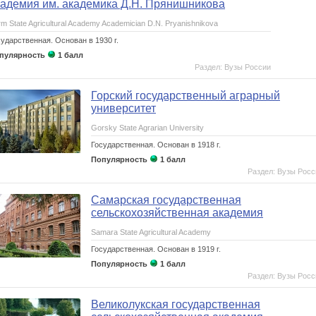
кадемия им. академика Д.Н. Прянишникова
m State Agricultural Academy Academician D.N. Pryanishnikova
сударственная.
Основан в 1930 г.
пулярность
1 балл
Раздел: Вузы России
ение
Горский государственный аграрный
университет
Gorsky State Agrarian University
Государственная.
Основан в 1918 г.
Популярность
1 балл
Раздел: Вузы Росс
Самарская государственная
сельскохозяйственная академия
Samara State Agricultural Academy
Государственная.
Основан в 1919 г.
Популярность
1 балл
Раздел: Вузы Росс
Великолукская государственная