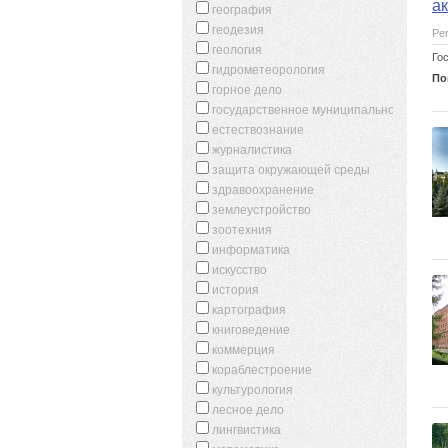
а
география
геодезия
Per
геология
Го
гидрометеорология
По
горное дело
государственное муниципальное управл
естествознание
журналистика
защита окружающей среды
здравоохранение
землеустройство
зоотехния
информатика
искусство
история
картография
книговедение
коммерция
кораблестроение
культурология
лесное дело
лингвистика