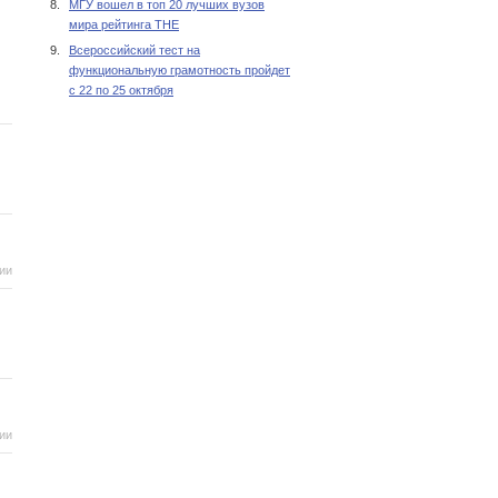
8.
МГУ вошел в топ 20 лучших вузов
мира рейтинга THE
9.
Всероссийский тест на
функциональную грамотность пройдет
с 22 по 25 октября
ии
ии