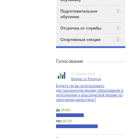
Подготовительное
обучение
Отсрочка от службы
Спортивные секции
Голосование
13 апреля 2020
Вопрос от Росвуза
Будете ли вы использовать
дистанционную форму образования в
дополнение к классической форме по
окончании карантина?
Да
39.8%
Нет
60.2%