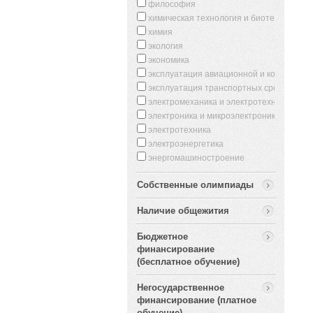
философия
химическая технология и биотехнология
химия
экология
экономика
эксплуатация авиационной и космическо
эксплуатация транспортных средств
электромеханика и электротехнологии
электроника и микроэлектроника
электротехника
электроэнергетика
энергомашиностроение
Собственные олимпиады
Наличие общежития
Бюджетное
финансирование
(бесплатное обучение)
Негосударственное
финансирование (платное
обучение)