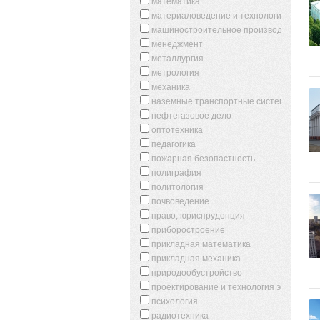
математика
материаловедение и технология новых 
машиностроительное производство
менеджмент
металлургия
метрология
механика
наземные транспортные системы
нефтегазовое дело
оптотехника
педагогика
пожарная безопастность
полиграфия
политология
почвоведение
право, юриспруденция
приборостроение
прикладная математика
прикладная механика
природообустройство
проектирование и технология электронн
психология
радиотехника