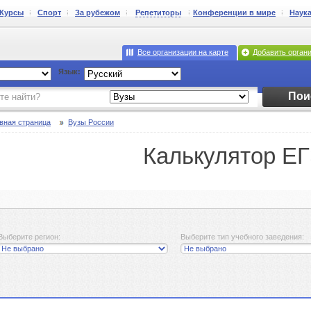
Курсы
Спорт
За рубежом
Репетиторы
Конференции в мире
Наук
Все организации на карте
Добавить орган
Язык:
Пои
вная страница
Вузы России
Калькулятор Е
Выберите регион:
Выберите тип учебного заведения: