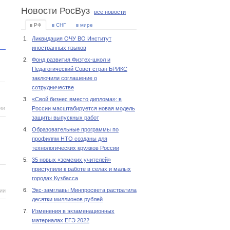
Новости РосВуз
все новости
в РФ
в СНГ
в мире
1.
Ликвидация ОЧУ ВО Институт
иностранных языков
2.
Фонд развития Физтех-школ и
Педагогический Совет стран БРИКС
заключили соглашение о
сотрудничестве
3.
«Свой бизнес вместо диплома»: в
ии
России масштабируется новая модель
защиты выпускных работ
4.
Образовательные программы по
профилям НТО созданы для
технологических кружков России
5.
35 новых «земских учителей»
приступили к работе в селах и малых
городах Кузбасса
6.
Экс-замглавы Минпросвета растратила
ии
десятки миллионов рублей
7.
Изменения в экзаменационных
материалах ЕГЭ 2022