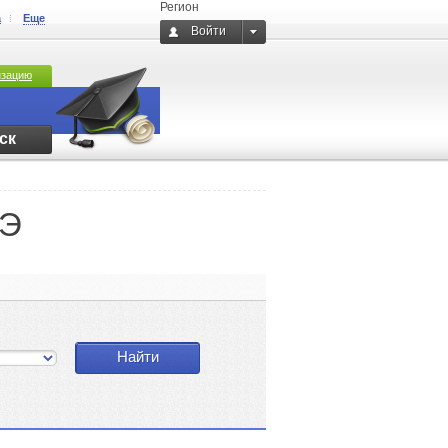
Регион
а
Еще
Войти
изацию
ск
ГЭ