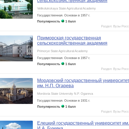
сельскохозяйственная академия
материалов
Velikolukskaya State Agricultural Academy
Государственная.
Основан в 1957 г.
Популярность
1 балл
Раздел: Вузы Росс
Приморская государственная
сельскохозяйственная академия
Primorye State Agricultural Academy
Государственная.
Основан в 1957 г.
Популярность
1 балл
Раздел: Вузы Росс
Мордовский государственный университе
им. Н.П. Огарева
Mordovia State University N.P. Ogareva
Государственная.
Основан в 1931 г.
Популярность
1 балл
Раздел: Вузы Росс
ых средств
Елецкий государственный университет им
И.А. Бунина