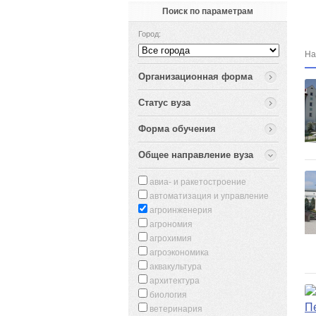
Поиск по параметрам
Город:
На
Организационная форма
Cтатус вуза
Форма обучения
Общее направление вуза
авиа- и ракетостроение
автоматизация и управление
агроинженерия
агрономия
агрохимия
агроэкономика
аквакультура
архитектура
биология
П
ветеринария