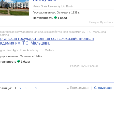
Yelets State University I.A. Bunin
Государственная.
Основан в 1939 г.
Популярность
1 балл
Раздел: Вузы Росс
урганская государственная сельскохозяйственная
кадемия им. Т.С. Мальцева
gan State Agricultural Academy T.S. Maltsev
сударственная.
Основан в 1944 г.
пулярность
1 балл
Раздел: Вузы России
е
ой промышленности
← Предыдущая
|
Следующая
раницы:
1
2
3
...
6