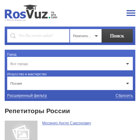
Репетиторы
Город
Все города
Искусство и мастерство
Поэзия
Расширенный фильтр
Сбросить
Репетиторы России
Мосиняз Англо Саксонович