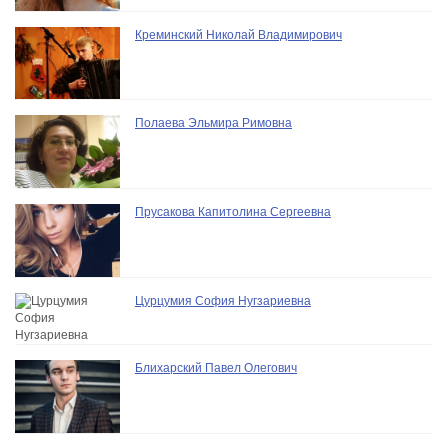
Креминский Николай Владимирович
Полаева Эльмира Римовна
Прусакова Капитолина Сергеевна
Цурцумия София Нугзариевна
Блихарский Павел Олегович