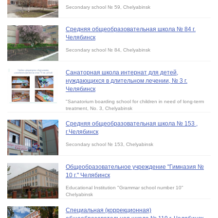
Secondary school № 59, Chelyabinsk
Средняя общеобразовательная школа № 84 г.
Челябинск
Secondary school № 84, Chelyabinsk
Санаторная школа интернат для детей,
нуждающихся в длительном лечении, № 3 г.
Челябинск
"Sanatorium boarding school for children in need of long-term
treatment, No. 3, Chelyabinsk
Средняя общеобразовательная школа № 153 ,
г.Челябинск
Secondary school № 153, Chelyabinsk
Общеобразовательное учреждение "Гимназия №
10 г." Челябинск
Educational Institution "Grammar school number 10"
Chelyabinsk
Специальная (коррекционная)