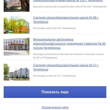
общеобразовательная школа № 119 г. Челябинск
Special (correctional) comprehensive school № 119, Chelyabinsk
Средняя общеобразовательная школа № 98 г.
Челябинск
Secondary school № 98, Chelyabinsk
Муниципальное автономное
общеобразовательное учреждение Гимназия № 80
города Челябинска.
Municipal autonomous educational institution Grammar school
№ 80 of Chelyabinsk.
Средняя общеобразовательная школа № 27 г.
Челябинск
Secondary school № 27, Chelyabinsk
Показать еще
Полная версия сайта