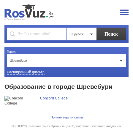
За рубежом
Город
Шревсбури
Расширенный фильтр
Образование в городе Шревсбури
Concord College
Полная версия сайта
© РОСВУЗ - Региональная Организация Содействия В Учебных Заведениях