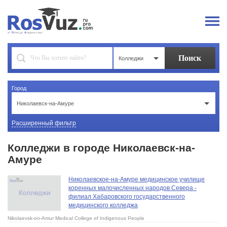
Колледжи
Город
Николаевск-на-Амуре
Расширенный фильтр
Колледжи в городе Николаевск-на-
Амуре
Николаевское-на-Амуре медицинское училище
коренных малочисленных народов Севера -
филиал Хабаровского государственного
медицинского колледжа
Nikolaevsk-on-Amur Medical College of Indigenous People