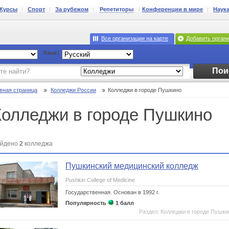
Курсы
Спорт
За рубежом
Репетиторы
Конференции в мире
Наук
Все организации на карте
Добавить орган
Язык:
Пои
вная страница
Колледжи России
Колледжи в городе Пушкино
Колледжи в городе Пушкино
йдено
2
колледжа
Пушкинский медицинский колледж
Pushkin College of Medicine
Государственная.
Основан в 1992 г.
Популярность
1 балл
Раздел: Колледжи в городе Пушки