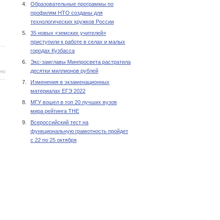
4.
Образовательные программы по
профилям НТО созданы для
технологических кружков России
5.
35 новых «земских учителей»
приступили к работе в селах и малых
городах Кузбасса
6.
Экс-замглавы Минпросвета растратила
десятки миллионов рублей
но
7.
Изменения в экзаменационных
материалах ЕГЭ 2022
8.
МГУ вошел в топ 20 лучших вузов
мира рейтинга THE
9.
Всероссийский тест на
функциональную грамотность пройдет
с 22 по 25 октября