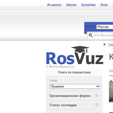
До школы
Школы
Колледжи
Вузы
Страна:
Гла
На
Поиск по параметрам
Город:
Организационная форма
Статус колледжа