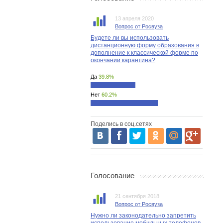
13 апреля 2020
Вопрос от Росвуза
Будете ли вы использовать
дистанционную форму образования в
дополнение к классической форме по
окончании карантина?
Да
39.8%
Нет
60.2%
Поделись в соц.сетях
Голосование
21 сентября 2018
Вопрос от Росвуза
Нужно ли законодательно запретить