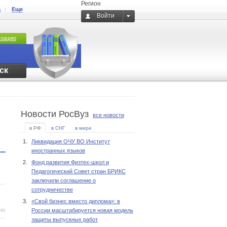
Регион
а
Еще
Войти
изацию
ск
Новости РосВуз
все новости
в РФ
в СНГ
в мире
1.
Ликвидация ОЧУ ВО Институт
иностранных языков
2.
Фонд развития Физтех-школ и
Педагогический Совет стран БРИКС
заключили соглашение о
сотрудничестве
3.
«Свой бизнес вместо диплома»: в
но
России масштабируется новая модель
защиты выпускных работ