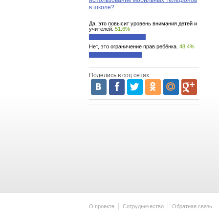
использование мобильных телефонов
в школе?
Да, это повысит уровень внимания детей и
учителей.
51.6%
Нет, это ограничение прав ребёнка.
48.4%
Поделись в соц.сетях
О проекте
Сотрудничество
Обратная связь