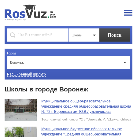
Школы
Город
Воронеж
Расширенный фильтр
Школы в городе Воронеж
Муниципальное общеобразовательное
учреждение средняя общеобразовательная школа
№ 72 г. Воронежа им. Ю.В.Лукьянчикова
Secondary school number 72 of Voronezh. Yu.V.Lukyanchikova
Муниципальное бюджетное образовательное
учреждение "Средняя общеобразовательная