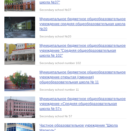
школа №37"
Secondary school №37
Муниципальное бюджетное общеобразовательное
учреждение средняя общеобразовательная школа
№20
Secondary school №20
Муниципальное бюджетное общеобразовательное
учреждение "Средняя общеобразовательная
школа № 102"
Secondary school number 102
Муниципальное бюджетное общеобразовательное
учреждение открытая (сменная)
общеобразовательная школа № 11
Secondary school number 11
Муниципальное бюджетное общеобразовательное
учреждение «Средняя общеобразовательная
школа № 57»
Secondary school № 57
Частное образовательное учреждение "Школа
Мариоль"