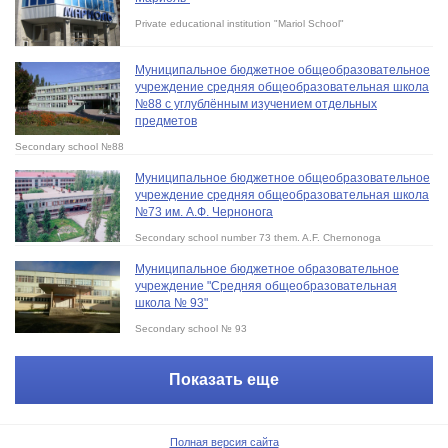
Private educational institution "Mariol School"
Муниципальное бюджетное общеобразовательное
учреждение средняя общеобразовательная школа
№88 с углублённым изучением отдельных
предметов
Secondary school №88
Муниципальное бюджетное общеобразовательное
учреждение средняя общеобразовательная школа
№73 им. А.Ф. Чернонога
Secondary school number 73 them. A.F. Chernonoga
Муниципальное бюджетное образовательное
учреждение "Средняя общеобразовательная
школа № 93"
Secondary school № 93
Показать еще
Полная версия сайта