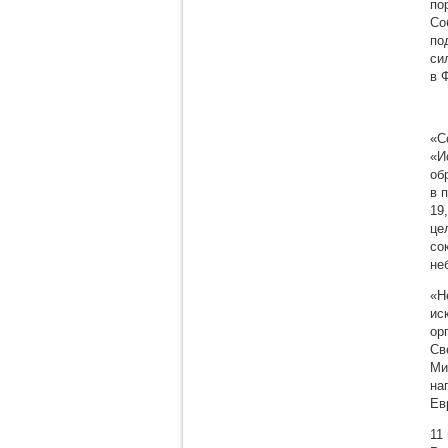
по
Со
по
си
в 
«С
«И
об
в 
19
це
со
не
«Н
ис
ор
Св
Ми
на
Ев
11