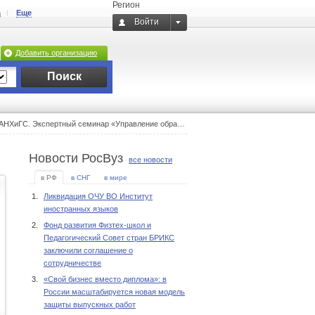
Регион
а
Еще
Войти
Добавить организацию
Поиск
ие образовательными системами: Эволюция частного образования в Российской Федерации»
Новости РосВуз
все новости
в РФ
в СНГ
в мире
1.
Ликвидация ОЧУ ВО Институт
иностранных языков
2.
Фонд развития Физтех-школ и
Педагогический Совет стран БРИКС
заключили соглашение о
сотрудничестве
3.
«Свой бизнес вместо диплома»: в
России масштабируется новая модель
защиты выпускных работ