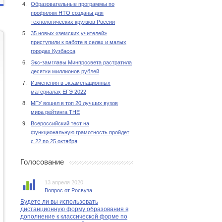
4.
Образовательные программы по
профилям НТО созданы для
технологических кружков России
5.
35 новых «земских учителей»
приступили к работе в селах и малых
городах Кузбасса
6.
Экс-замглавы Минпросвета растратила
десятки миллионов рублей
7.
Изменения в экзаменационных
материалах ЕГЭ 2022
8.
МГУ вошел в топ 20 лучших вузов
мира рейтинга THE
9.
Всероссийский тест на
функциональную грамотность пройдет
с 22 по 25 октября
Голосование
13 апреля 2020
Вопрос от Росвуза
Будете ли вы использовать
дистанционную форму образования в
дополнение к классической форме по