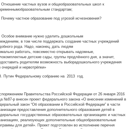
. Отношение частных вузов и общеобразовательных школ к
временнымобразовательным стандартам;
. Почему частное образование под угрозой исчезновения?
.. Особое внимание нужно уделить дошкольным
реждениям, в том числе поддержать создание частных учреждений
добного рода. Надо, наконец, дать людям
рмально работать, повсеместно открывать надомные,
локомплектные детские сады, группы продлённого дня, а значит,
едоставить родителям возможность выборадошкольного учреждения
з очередей и нервотрёпки»
В. Путин Федеральному собранию на 2013 год.
споряжением Правительства Российской Федерации от 26 января 2016
да №87-р внесен проект федерального закона «О внесении изменений в
деральный закон “Об образовании в Российской Федерации” в части
ганизации предоставления дополнительного образования детей в
деральных государственных образовательных организациях и частных
ганизациях, реализующих дополнительные общеобразовательные
ограммы для детей». Проект подготовлен во исполнение
перечня