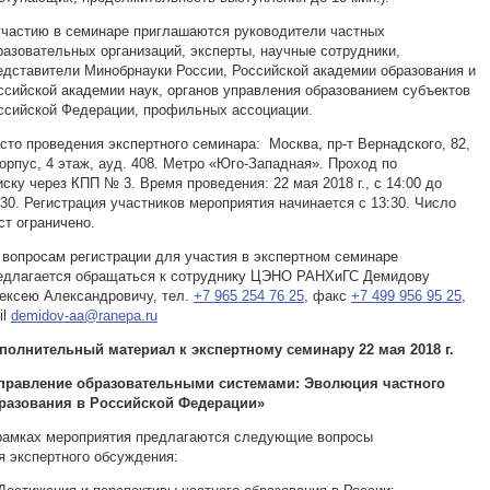
участию в семинаре приглашаются руководители частных
разовательных организаций, эксперты, научные сотрудники,
едставители Минобрнауки России, Российской академии образования и
ссийской академии наук, органов управления образованием субъектов
ссийской Федерации, профильных ассоциации.
есто проведения экспертного семинара: Москва, пр-т Вернадского, 82,
корпус, 4 этаж, ауд. 408. Метро «Юго-Западная». Проход по
иску через КПП № 3. Время проведения: 22 мая 2018 г., с 14:00 до
:30. Регистрация участников мероприятия начинается с 13:30. Число
ст ограничено.
о вопросам регистрации для участия в экспертном семинаре
едлагается обращаться к сотруднику ЦЭНО РАНХиГС Демидову
ексею Александровичу, тел.
+7 965 254 76 25
, факс
+7 499 956 95 25
,
il
demidov-aa@ranepa.ru
полнительный материал к экспертному семинару 22 мая 2018 г.
правление образовательными системами:
Эволюция частного
разования в Российской Федерации
»
рамках мероприятия предлагаются следующие вопросы
я экспертного обсуждения: