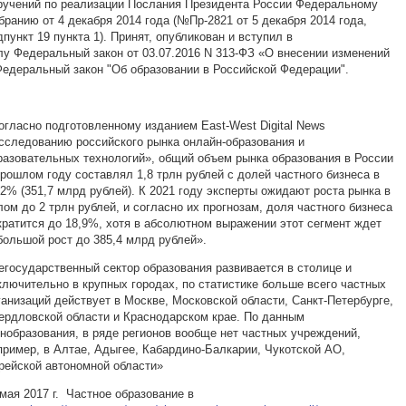
ручений по реализации Послания Президента России Федеральному
бранию от 4 декабря 2014 года (№Пр-2821 от 5 декабря 2014 года,
дпункт 19 пункта 1). Принят, опубликован и вступил в
лу Федеральный закон от 03.07.2016 N 313-ФЗ «О внесении изменений
Федеральный закон "Об образовании в Российской Федерации".
огласно подготовленному изданием East-West Digital News
сследованию российского рынка онлайн-образования и
разовательных технологий», общий объем рынка образования в России
прошлом году составлял 1,8 трлн рублей с долей частного бизнеса в
,2% (351,7 млрд рублей). К 2021 году эксперты ожидают роста рынка в
лом до 2 трлн рублей, и согласно их прогнозам, доля частного бизнеса
кратится до 18,9%, хотя в абсолютном выражении этот сегмент ждет
большой рост до 385,4 млрд рублей».
егосударственный сектор образования развивается в столице и
ключительно в крупных городах, по статистике больше всего частных
ганизаций действует в Москве, Московской области, Санкт-Петербурге,
ердловской области и Краснодарском крае. По данным
нобразования, в ряде регионов вообще нет частных учреждений,
пример, в Алтае, Адыгее, Кабардино-Балкарии, Чукотской АО,
рейской автономной области»
 мая 2017 г. Частное образование в