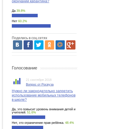
окончании карантина?
Да
39.8%
Нет
60.2%
Поделись в соц.сетях
Голосование
21 сентября 2018
Вопрос от Росвуза
Нужно ли законодательно запретить
использование мобильных телефонов
в школе?
Да, это повысит уровень внимания детей и
учителей.
51.6%
Нет, это ограничение прав ребёнка.
48.4%