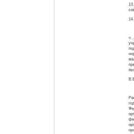
13
со
14
«.
уч
по
но
ма
пр
бе
В.
Ра
го
Фе
ор
фе
ор
пр