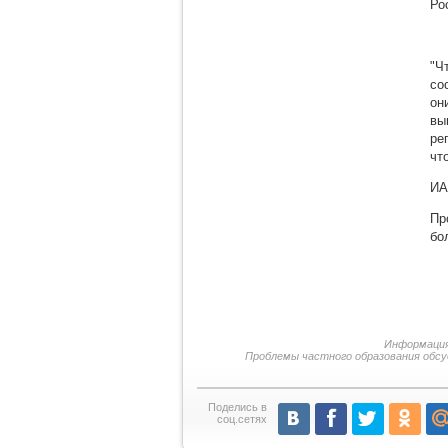
Ро
"Ч
со
он
вы
ре
чт
ИА
Пр
бо
Информация
Проблемы частного образования обс
Поделись в
соц.сетях