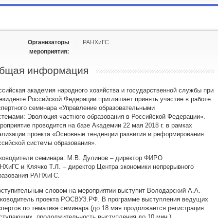
Организаторы
РАНХиГС
мероприятия:
бщая информация
ссийская академия народного хозяйства и государственной службы при
езиденте Российской Федерации приглашает принять участие в работе
спертного семинара «Управление образовательными
стемами: Эволюция частного образования в Российской Федерации».
роприятие проводится на базе Академии 22 мая 2018 г. в рамках
ализации проекта «Основные тенденции развития и реформирования
ссийской системы образования».
ководители семинара: М.В. Дулинов – директор ФИРО
НХиГС и Клячко Т.Л. – директор Центра экономики непрерывного
разования РАНХиГС.
вступительным словом на мероприятии выступит Володарский А.А. –
ководитель проекта РОСВУЗ.РФ. В программе выступления ведущих
спертов по тематике семинара (до 18 мая продолжается регистрация
ступающих, продолжительность выступления до 10 мин.).