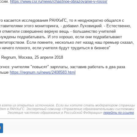
ссии.
https://www.csr.ru/news/chastnoe-obrazovanie-v-rossii/
то касается исследования РАНХиГС, то я неоднократно общался с
ставителями этого мониторинга, - добавил Луховицкий. - Естественно,
и отметили совершенно верную вещь - большинство учителей
нуждены подрабатывать. И это хорошо, если они подрабатывают
петиторством. Если помните, несколько лет назад наш премьер сказал,
о ничего плохого, если учителя будут трудиться в бизнесе"
 Regnum, Москва, 25 апреля 2018
огноз: учителям "повысят" зарплаты, заставив работать в два раза
льше
https://regnum.ru/news/2408583.html
 взята из открытых источников. Если вы хотите стать модератором страницы
удят в РАНХиГС. Экспертный семинар «Управление образовательными системами:
Эволюция частного образования в Российской Федерации»
перейти по ссылке
.