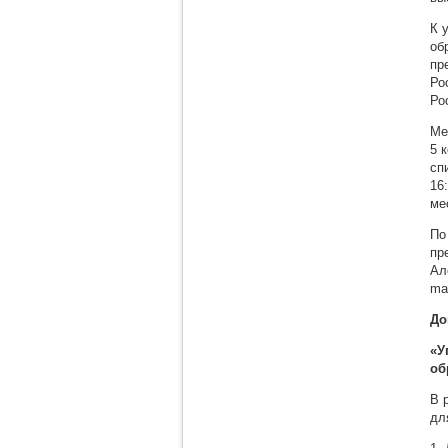
К 
об
пр
Ро
Ро
​М
5 
сп
16
ме
​П
пр
Ал
ma
До
«У
об
В 
дл