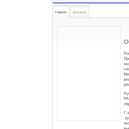
Главное
Контакты
О
Ро
Пр
эк
си
Ме
ре
ро
Ру
РА
об
С 
ру
эк
вы