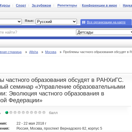
Курсы
Спорт
За рубежом
Репетиторы
Конференции в мире
Наук
Язык:
Все организации на карте
вная страница
Afisha
Москва
Проблемы частного образования обсудят в РАНХиГС. Экспертный семинар «Управлен
ы частного образования обсудят в РАНХиГС.
ный семинар «Управление образовательными
ми: Эволюция частного образования в
кой Федерации»
ь
балл
ния:
22 - 22 мая 2018 г
ения:
Россия, Москва, проспект Вернадского 82, корпус 5