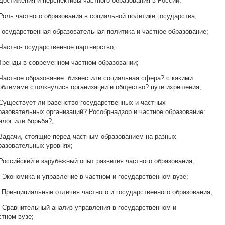
 Достижения и перспективы частного образования в России;
 Роль частного образования в социальной политике государства;
 Государственная образовательная политика и частное образование;
 Частно-государственное партнерство;
 Тренды в современном частном образовании;
 Частное образование: бизнес или социальная сфера? с какими
облемами столкнулись организации и общество? пути ихрешения;
 Существует ли равенство государственных и частных
разовательных организаций? Рособрнадзор и частное образование:
алог или борьба?;
 Задачи, стоящие перед частным образованием на разных
разовательных уровнях;
 Российский и зарубежный опыт развития частного образования;
. Экономика и управление в частном и государственном вузе;
. Принципиальные отличия частного и государственного образования;
. Сравнительный анализ управления в государственном и
стном вузе;