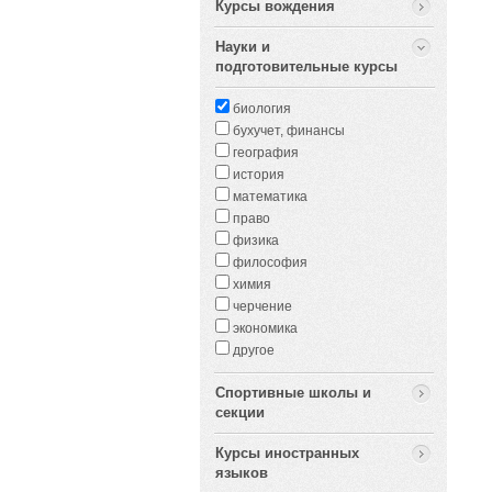
Курсы вождения
Науки и
подготовительные курсы
биология
бухучет, финансы
география
история
математика
право
физика
философия
химия
черчение
экономика
другое
Спортивные школы и
секции
Курсы иностранных
языков