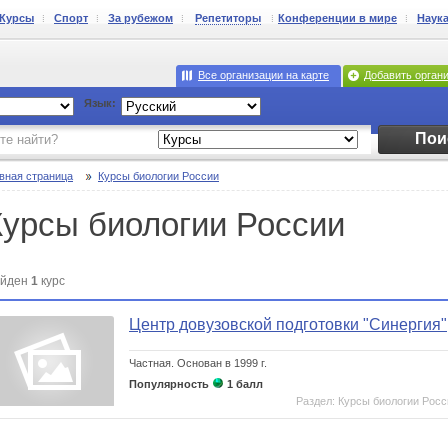
Курсы
Спорт
За рубежом
Репетиторы
Конференции в мире
Наук
Все организации на карте
Добавить орган
Язык:
Пои
вная страница
Курсы биологии России
Курсы биологии России
йден
1
курс
Центр довузовской подготовки "Синергия"
Частная.
Основан в 1999 г.
Популярность
1 балл
Раздел: Курсы биологии Росс