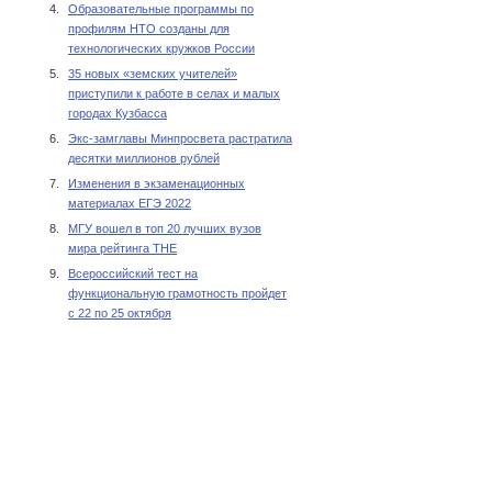
4.
Образовательные программы по
профилям НТО созданы для
технологических кружков России
5.
35 новых «земских учителей»
приступили к работе в селах и малых
городах Кузбасса
6.
Экс-замглавы Минпросвета растратила
десятки миллионов рублей
7.
Изменения в экзаменационных
материалах ЕГЭ 2022
8.
МГУ вошел в топ 20 лучших вузов
мира рейтинга THE
9.
Всероссийский тест на
функциональную грамотность пройдет
с 22 по 25 октября