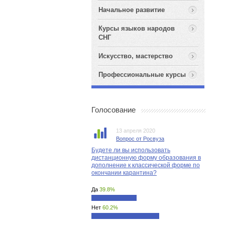
Начальное развитие
Курсы языков народов
СНГ
Искусство, мастерство
Профессиональные курсы
Голосование
13 апреля 2020
Вопрос от Росвуза
Будете ли вы использовать
дистанционную форму образования в
дополнение к классической форме по
окончании карантина?
Да
39.8%
Нет
60.2%