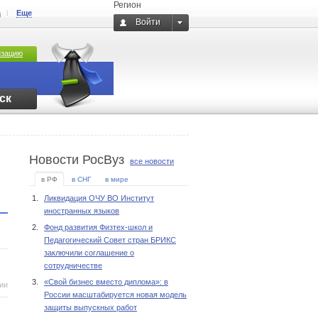
Регион
а
Еще
Войти
изацию
ск
Новости РосВуз
все новости
в РФ
в СНГ
в мире
1.
Ликвидация ОЧУ ВО Институт
иностранных языков
2.
Фонд развития Физтех-школ и
Педагогический Совет стран БРИКС
заключили соглашение о
сотрудничестве
3.
«Свой бизнес вместо диплома»: в
ии
России масштабируется новая модель
защиты выпускных работ