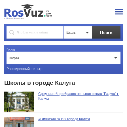
Школы
Город
Калуга
Расширенный фильтр
Школы в городе Калуга
Средняя общеобразовательная школа "Радуга" г.
Калуга
«Гимназия №19» города Калуги