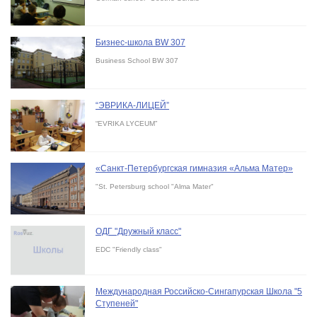
Бизнес-школа BW 307
Business School BW 307
“ЭВРИКА-ЛИЦЕЙ”
“EVRIKA LYCEUM”
«Санкт-Петербургская гимназия «Альма Матер»
"St. Petersburg school "Alma Mater"
ОДГ "Дружный класс"
EDC "Friendly class"
Международная Российско-Сингапурская Школа "5
Ступеней"