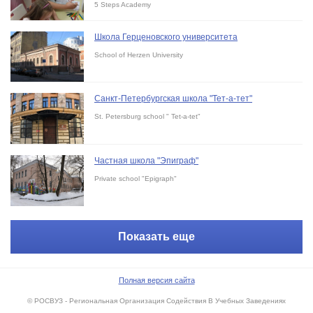
5 Steps Academy
Школа Герценовского университета
School of Herzen University
Санкт-Петербургская школа "Тет-а-тет"
St. Petersburg school " Tet-a-tet"
Частная школа "Эпиграф"
Private school "Epigraph"
Показать еще
Полная версия сайта
© РОСВУЗ - Региональная Организация Содействия В Учебных Заведениях