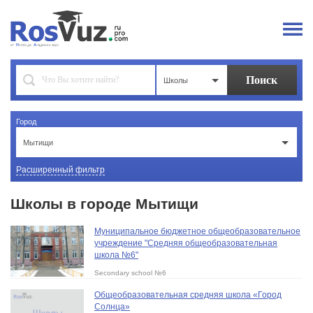
Школы
Город
Мытищи
Расширенный фильтр
Школы в городе Мытищи
Муниципальное бюджетное общеобразовательное
учреждение "Средняя общеобразовательная
школа №6"
Secondary school №6
Общеобразовательная средняя школа «Город
Солнца»