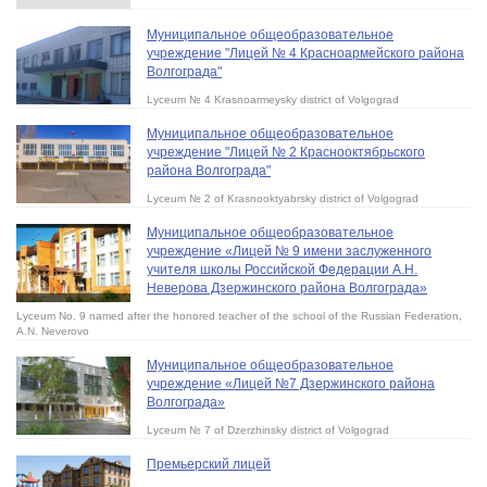
Муниципальное общеобразовательное
учреждение "Лицей № 4 Красноармейского района
Волгограда"
Lyceum № 4 Krasnoarmeysky district of Volgograd
Муниципальное общеобразовательное
учреждение "Лицей № 2 Краснооктябрьского
района Волгограда"
Lyceum № 2 of Krasnooktyabrsky district of Volgograd
Муниципальное общеобразовательное
учреждение «Лицей № 9 имени заслуженного
учителя школы Российской Федерации А.Н.
Неверова Дзержинского района Волгограда»
Lyceum No. 9 named after the honored teacher of the school of the Russian Federation,
A.N. Neverovo
Муниципальное общеобразовательное
учреждение «Лицей №7 Дзержинского района
Волгограда»
Lyceum № 7 of Dzerzhinsky district of Volgograd
Премьерский лицей