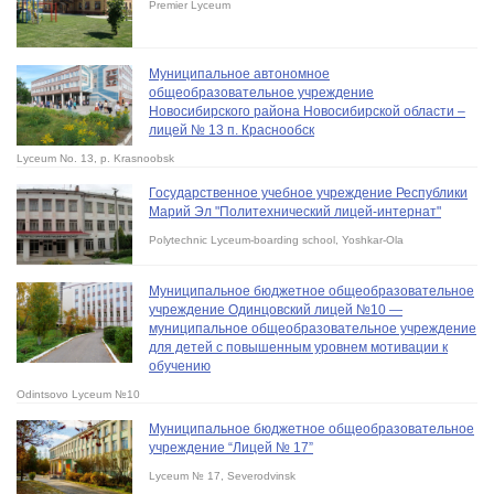
Premier Lyceum
Муниципальное автономное
общеобразовательное учреждение
Новосибирского района Новосибирской области –
лицей № 13 п. Краснообск
Lyceum No. 13, p. Krasnoobsk
Государственное учебное учреждение Республики
Марий Эл "Политехнический лицей-интернат"
Polytechnic Lyceum-boarding school, Yoshkar-Ola
Муниципальное бюджетное общеобразовательное
учреждение Одинцовский лицей №10 —
муниципальное общеобразовательное учреждение
для детей с повышенным уровнем мотивации к
обучению
Odintsovo Lyceum №10
Муниципальное бюджетное общеобразовательное
учреждение “Лицей № 17”
Lyceum № 17, Severodvinsk