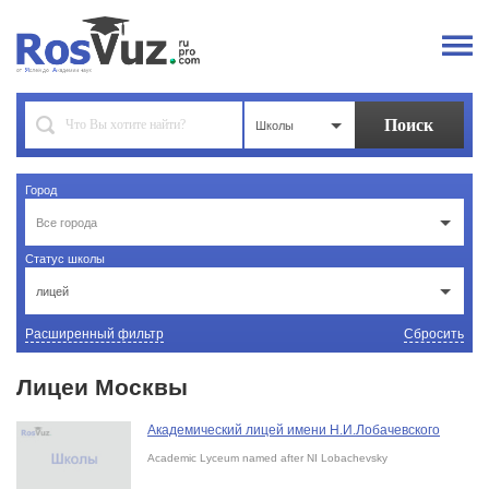
Школы
Город
Все города
Статус школы
лицей
Расширенный фильтр
Сбросить
Лицеи Москвы
Академический лицей имени Н.И.Лобачевского
Academic Lyceum named after NI Lobachevsky