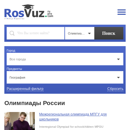
Олимпиады
Город
Все города
Предметы
География
Расширенный фильтр
Сбросить
Олимпиады России
Межрегиональная олимпиада МПГУ для
школьников
Interregional Olympiad for schoolchildren MPGU