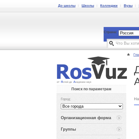
До школы
Школы
Колледжи
Вузы
Страна:
Гла
Поиск по параметрам
На
Город:
Организационная форма
Группы