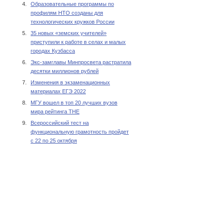
4.
Образовательные программы по
профилям НТО созданы для
технологических кружков России
5.
35 новых «земских учителей»
приступили к работе в селах и малых
городах Кузбасса
6.
Экс-замглавы Минпросвета растратила
десятки миллионов рублей
7.
Изменения в экзаменационных
материалах ЕГЭ 2022
8.
МГУ вошел в топ 20 лучших вузов
мира рейтинга THE
9.
Всероссийский тест на
функциональную грамотность пройдет
с 22 по 25 октября