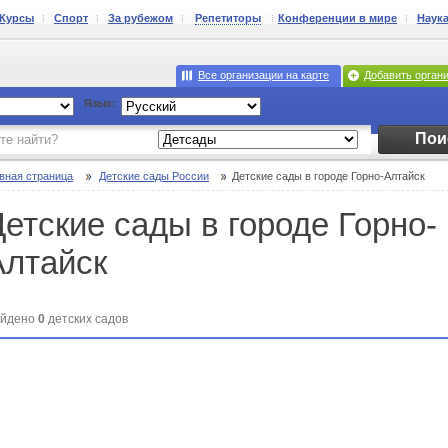
Курсы
Спорт
За рубежом
Репетиторы
Конференции в мире
Наук
Все организации на карте
Добавить орган
Язык:
Пои
вная страница
Детские сады России
Детские сады в городе Горно-Алтайск
Детские сады в городе Горно-
Алтайск
йдено
0
детских садов