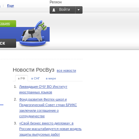
Регион
а
Еще
Войти
изацию
ск
Новости РосВуз
все новости
в РФ
в СНГ
в мире
1.
Ликвидация ОЧУ ВО Институт
иностранных языков
2.
Фонд развития Физтех-школ и
Педагогический Совет стран БРИКС
заключили соглашение о
сотрудничестве
3.
«Свой бизнес вместо диплома»: в
России масштабируется новая модель
защиты выпускных работ