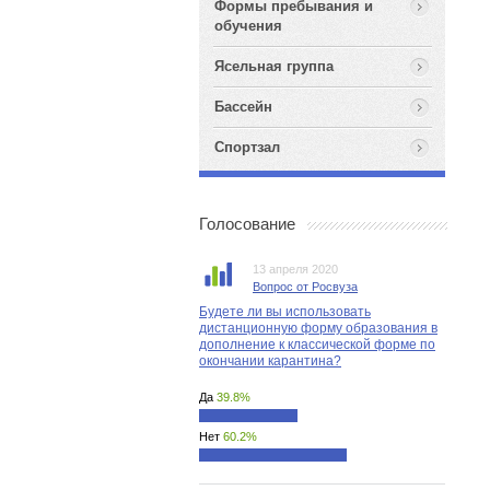
Формы пребывания и
обучения
Ясельная группа
Бассейн
Спортзал
Голосование
13 апреля 2020
Вопрос от Росвуза
Будете ли вы использовать
дистанционную форму образования в
дополнение к классической форме по
окончании карантина?
Да
39.8%
Нет
60.2%