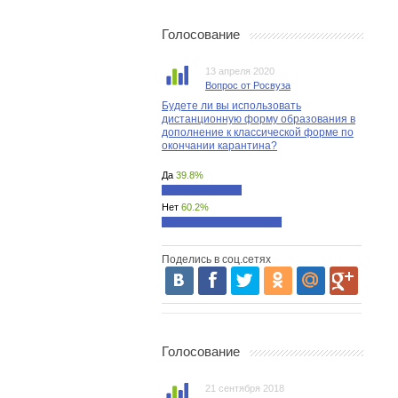
Голосование
13 апреля 2020
Вопрос от Росвуза
Будете ли вы использовать
дистанционную форму образования в
дополнение к классической форме по
окончании карантина?
Да
39.8%
Нет
60.2%
Поделись в соц.сетях
Голосование
21 сентября 2018