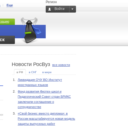
Регион
а
Еще
Войти
изацию
ск
Новости РосВуз
все новости
в РФ
в СНГ
в мире
1.
Ликвидация ОЧУ ВО Институт
иностранных языков
2.
Фонд развития Физтех-школ и
Педагогический Совет стран БРИКС
заключили соглашение о
сотрудничестве
3.
«Свой бизнес вместо диплома»: в
ии
России масштабируется новая модель
защиты выпускных работ