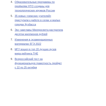
4.
Образовательные программы по
профилям НТО созданы для
технологических кружков России
5.
35 новых «земских учителей»
приступили к работе в селах и малых
городах Кузбасса
6.
Экс-замглавы Минпросвета растратила
десятки миллионов рублей
7.
Изменения в экзаменационных
материалах ЕГЭ 2022
8.
МГУ вошел в топ 20 лучших вузов
мира рейтинга THE
9.
Всероссийский тест на
функциональную грамотность пройдет
с 22 по 25 октября