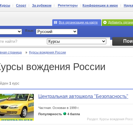
Курсы
Спорт
За рубежом
Репетиторы
Конференции в мире
Наук
Все организации на карте
Добавить орган
Язык:
Пои
вная страница
Курсы вождения России
Курсы вождения России
йден
1
курс
Центральная автошкола "Безопасность"
Частная.
Основан в 1999 г.
Популярность
4 балла
Раздел: Курсы вождения Росс