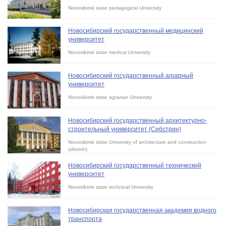
Novosibirsk state pedagogical University
Новосибирский государственный медицинский
университет
Novosibirsk state medical University
Новосибирский государственный аграрный
университет
Novosibirsk state agrarian University
Новосибирский государственный архитектурно-
строительный университет (Сибстрин)
Novosibirsk state University of architecture and construction
(sibstrin)
Новосибирский государственный технический
университет
Novosibirsk state technical University
Новосибирская государственная академия водного
транспорта