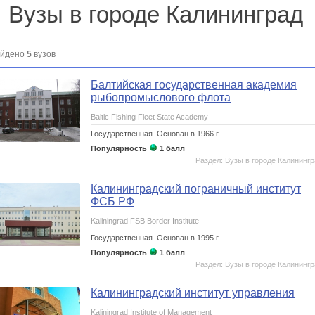
Вузы в городе Калининград
йдено
5
вузов
Балтийская государственная академия
рыбопромыслового флота
Baltic Fishing Fleet State Academy
Государственная.
Основан в 1966 г.
Популярность
1 балл
Раздел: Вузы в городе Калининг
Калининградский пограничный институт
ФСБ РФ
Kaliningrad FSB Border Institute
Государственная.
Основан в 1995 г.
Популярность
1 балл
Раздел: Вузы в городе Калининг
Калининградский институт управления
Kaliningrad Institute of Management