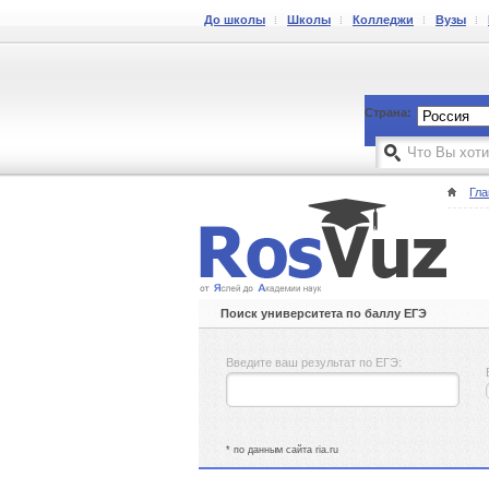
До школы
Школы
Колледжи
Вузы
Страна:
Гла
Поиск университета по баллу ЕГЭ
Введите ваш результат по ЕГЭ:
* по данным сайта ria.ru