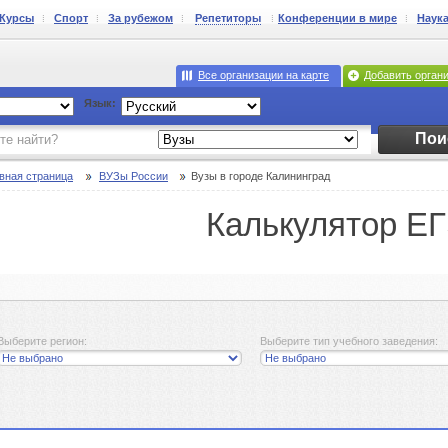
Курсы
Спорт
За рубежом
Репетиторы
Конференции в мире
Наук
Все организации на карте
Добавить орган
Язык:
Пои
вная страница
ВУЗы России
Вузы в городе Калининград
Калькулятор Е
Выберите регион:
Выберите тип учебного заведения: