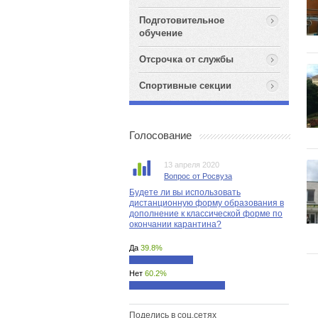
Подготовительное
обучение
Отсрочка от службы
Спортивные секции
Голосование
13 апреля 2020
Вопрос от Росвуза
Будете ли вы использовать
дистанционную форму образования в
дополнение к классической форме по
окончании карантина?
Да
39.8%
Нет
60.2%
Поделись в соц.сетях