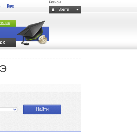
Регион
а
Еще
Войти
изацию
ск
ГЭ