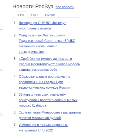
Новости РосВуз
все новости
в РФ
в СНГ
в мире
1.
Ликвидация ОЧУ ВО Институт
иностранных языков
2.
Фонд развития Физтех-школ и
Педагогический Совет стран БРИКС
заключили соглашение о
сотрудничестве
3.
«Свой бизнес вместо диплома»: в
России масштабируется новая модель
рад
защиты выпускных работ
4.
Образовательные программы по
профилям НТО созданы для
технологических кружков России
5.
35 новых «земских учителей»
приступили к работе в селах и малых
городах Кузбасса
6.
Экс-замглавы Минпросвета растратила
рад
десятки миллионов рублей
7.
Изменения в экзаменационных
материалах ЕГЭ 2022