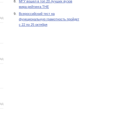
8.
МГУ вошел в топ 20 лучших вузов
мира рейтинга THE
9.
Всероссийский тест на
рад
функциональную грамотность пройдет
с 22 по 25 октября
рад
рад