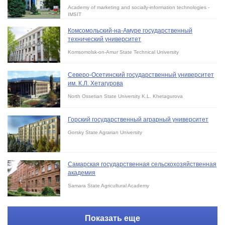
Academy of marketing and socially-information technologies -
IMSIT
Комсомольский-на-Амуре государственный
технический университет
Komsomolsk-on-Amur State Technical University
Северо-Осетинский государственный университет
им. К.Л. Хетагурова
North Ossetian State University K.L. Khetagurova
Горский государственный аграрный университет
Gorsky State Agrarian University
Самарская государственная сельскохозяйственная
академия
Samara State Agricultural Academy
Показать еще