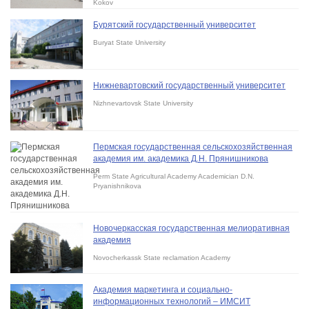
Kokov
Бурятский государственный университет
Buryat State University
Нижневартовский государственный университет
Nizhnevartovsk State University
Пермская государственная сельскохозяйственная
академия им. академика Д.Н. Прянишникова
Perm State Agricultural Academy Academician D.N.
Pryanishnikova
Новочеркасская государственная мелиоративная
академия
Novocherkassk State reclamation Academy
Академия маркетинга и социально-
информационных технологий – ИМСИТ