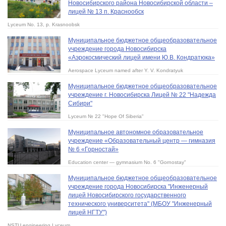
Новосибирского района Новосибирской области –
лицей № 13 п. Краснообск
Lyceum No. 13, p. Krasnoobsk
Муниципальное бюджетное общеобразовательное
учреждение города Новосибирска
«Аэрокосмический лицей имени Ю.В. Кондратюка»
Aerospace Lyceum named after Y. V. Kondratyuk
Муниципальное бюджетное общеобразовательное
учреждение г. Новосибирска Лицей № 22 "Надежда
Сибири"
Lyceum № 22 "Hope Of Siberia"
Муниципальное автономное образовательное
учреждение «Образовательный центр — гимназия
№ 6 «Горностай»
Education center — gymnasium No. 6 "Gornostay"
Муниципальное бюджетное общеобразовательное
учреждение города Новосибирска "Инженерный
лицей Новосибирского государственного
технического университета" (МБОУ "Инженерный
лицей НГТУ")
NSTU engineering Lyceum