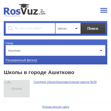
Школы
Город
Ашитково
Расширенный фильтр
Школы в городе Ашитково
Средняя общеобразовательная школа №39
Полная версия сайта