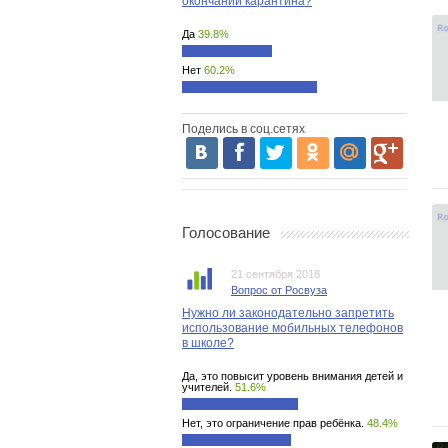
окончании карантина?
Да
39.8%
Нет
60.2%
Поделись в соц.сетях
Голосование
21 сентября 2018
Вопрос от Росвуза
Нужно ли законодательно запретить
использование мобильных телефонов
в школе?
Да, это повысит уровень внимания детей и
учителей.
51.6%
Нет, это ограничение прав ребёнка.
48.4%