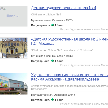
Детская художественная школа № 4
Children's Art School № 4
Муниципальная.
Основан в 1987 г.
Популярность
1 балл
Раздел: Художественные школы Моск
«Детская художественная школа № 2 име
Г.С. Мосина»
"Children's Art School № 2 named after G.S. Mosina"
Муниципальная.
Основан в 1976 г.
Популярность
1 балл
Раздел: Художественные школы Моск
Художественная гимназия-интернат имен
Касима Аскаровича Давлеткильдеева
Artistic gymnasium-boarding school named after Kasim Askarovic
Davletkildeev
Государственная.
Основан в 1994 г.
Популярность
1 балл
Раздел: Художественные школы Моск