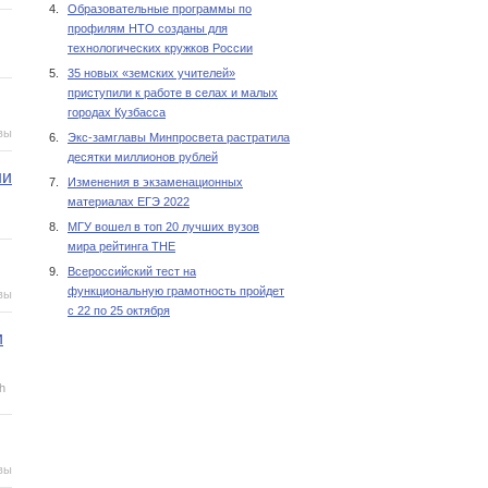
4.
Образовательные программы по
профилям НТО созданы для
технологических кружков России
5.
35 новых «земских учителей»
приступили к работе в селах и малых
городах Кузбасса
вы
6.
Экс-замглавы Минпросвета растратила
десятки миллионов рублей
ни
7.
Изменения в экзаменационных
материалах ЕГЭ 2022
8.
МГУ вошел в топ 20 лучших вузов
мира рейтинга THE
9.
Всероссийский тест на
функциональную грамотность пройдет
вы
с 22 по 25 октября
и
h
вы