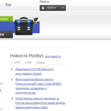
Регион
а
Еще
Войти
изацию
ск
Новости РосВуз
все новости
в РФ
в СНГ
в мире
1.
Ликвидация ОЧУ ВО Институт
иностранных языков
2.
Фонд развития Физтех-школ и
Педагогический Совет стран БРИКС
заключили соглашение о
»
сотрудничестве
3.
«Свой бизнес вместо диплома»: в
России масштабируется новая модель
защиты выпускных работ
вы