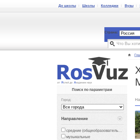
До школы
Школы
Колледжи
Вузы
Страна:
Гла
Поиск по параметрам
На
Город:
Направление
средние (общеобразовательные)
музыкальные