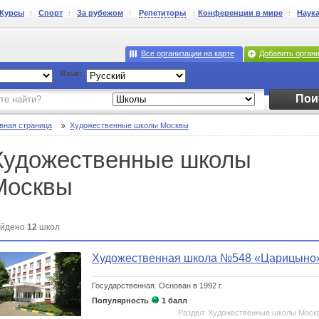
Курсы
Спорт
За рубежом
Репетиторы
Конференции в мире
Наук
Все организации на карте
Добавить орган
Язык:
Пои
вная страница
Художественные школы Москвы
Художественные школы
Москвы
йдено
12
школ
Художественная школа №548 «Царицыно
Государственная.
Основан в 1992 г.
Популярность
1 балл
Раздел: Художественные школы Моск