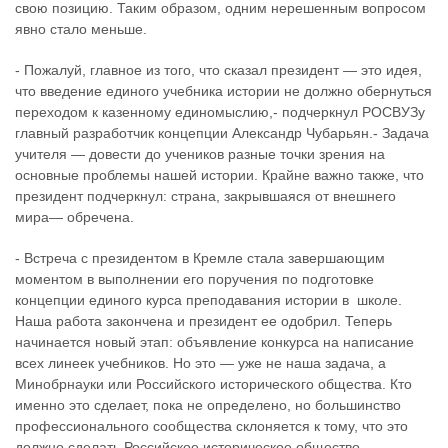
свою позицию. Таким образом, одним нерешенным вопросом
явно стало меньше.
- Пожалуй, главное из того, что сказал президент — это идея,
что введение единого учебника истории не должно обернуться
переходом к казенному единомыслию,- подчеркнул РОСВУЗу
главный разработчик концепции Александр Чубарьян.- Задача
учителя — довести до учеников разные точки зрения на
основные проблемы нашей истории. Крайне важно также, что
президент подчеркнул: страна, закрывшаяся от внешнего
мира— обречена.
- Встреча с президентом в Кремле стала завершающим
моментом в выполнении его поручения по подготовке
концепции единого курса преподавания истории в школе.
Наша работа закончена и президент ее одобрил. Теперь
начинается новый этап: объявление конкурса на написание
всех линеек учебников. Но это — уже не наша задача, а
Минобрнауки или Российского исторического общества. Кто
именно это сделает, пока не определено, но большинство
профессионального сообщества склоняется к тому, что это
должно сделать Российское историческое общество.