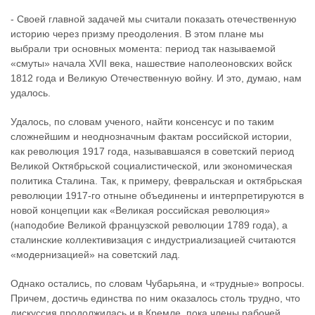
- Своей главной задачей мы считали показать отечественную
историю через призму преодоления. В этом плане мы
выбрали три основных момента: период так называемой
«смуты» начала XVII века, нашествие наполеоновских войск
1812 года и Великую Отечественную войну. И это, думаю, нам
удалось.
Удалось, по словам ученого, найти консенсус и по таким
сложнейшим и неоднозначным фактам российской истории,
как революция 1917 года, называвшаяся в советский период
Великой Октябрьской социалистической, или экономическая
политика Сталина. Так, к примеру, февральская и октябрьская
революции 1917-го отныне объединены и интерпретируются в
новой концепции как «Великая российская революция»
(наподобие Великой французской революции 1789 года), а
сталинские коллективизация с индустриализацией считаются
«модернизацией» на советский лад.
Однако остались, по словам Чубарьяна, и «трудные» вопросы.
Причем, достичь единства по ним оказалось столь трудно, что
дискуссия продолжилась и в Кремле, пока члены рабочей