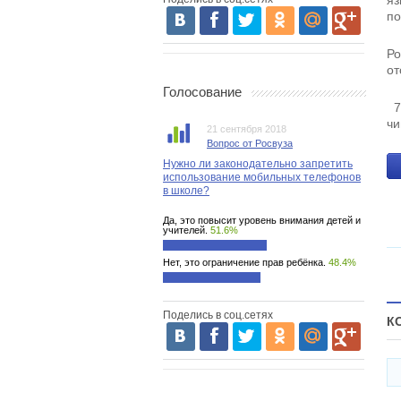
яз
по
Ро
от
Голосование
7 
чи
21 сентября 2018
Вопрос от Росвуза
Нужно ли законодательно запретить
использование мобильных телефонов
в школе?
Да, это повысит уровень внимания детей и
учителей.
51.6%
Нет, это ограничение прав ребёнка.
48.4%
Поделись в соц.сетях
К