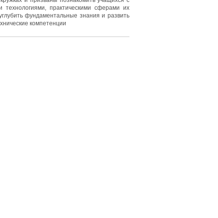
 кружках и призваны познакомить учащихся с
и технологиями, практическими сферами их
углубить фундаментальные знания и развить
хнические компетенции