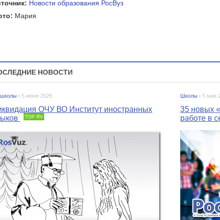
сточник:
Новости образования РосВуз
ото:
Мария
ОСЛЕДНИЕ НОВОСТИ
 школы -
5 июня 2026
Школы -
5 мая 
иквидация ОЧУ ВО Институт иностранных
35 новых «
зыков
TOP RV
работе в с