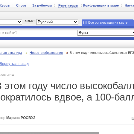
Курсы
Спорт
За рубежом
Репетиторы
Конференции в мире
Наук
Язык:
Все организации на карте
вная страница
Новости образования
В этом году число высокобалльников ЕГЭ 
Вернуться назад
июля 2014
В этом году число высокобал
сократилось вдвое, а 100-бал
тор
Марина РОСВУЗ