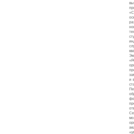
вы
пр
«С
ос
р
но
т
с
ин
с
кв
Эк
«Р
ор
пр
за
и 
ст
Пе
об
ф
пр
от
Се
мо
ор
ак
«у