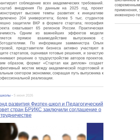
школьников в
рантирует соблюдение всех академических требований.
современным
сштаб внедрения По данным на 2025 год, проект
применения, 
монстрирует высокие темпы развития: к инициативе
инженерно-те
дключено 204 университета; более 5 тыс. студентов
пешно защитили ВКР в формате стартапа; география
оекта охватывает 65 регионов России. Практическая
ачимость Одним из важнейших эффектов модели
ляется прямое взаимодействие выпускников с
ботодателями. По информации замминистра Ольги
тровой, представители бизнеса активно участвуют в
щите стартапов, оценивая готовые решения, и зачастую
инимают решение о трудоустройстве авторов проектов.
ким образом, формат «Стартап как диплом» создает
фективный мостик между академической подготовкой и
альным сектором экономики, сокращая путь выпускника к
офессиональной реализации.
 школы -
5 июня 2026
онд развития Физтех-школ и Педагогический
овет стран БРИКС заключили соглашение о
отрудничестве