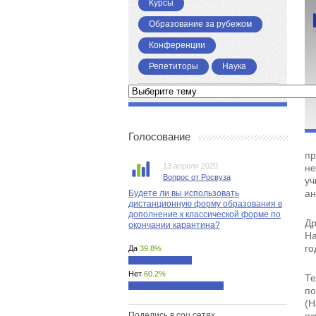
Курсы
Образование за рубежом
Конференции
Репетиторы
Наука
Голосование
пр
13 апреля 2020
не
Вопрос от Росвуза
уч
ан
Будете ли вы использовать
дистанционную форму образования в
дополнение к классической форме по
Др
окончании карантина?
На
го
Да
39.8%
Нет
60.2%
Те
по
(Н
Поделись в соц.сетях