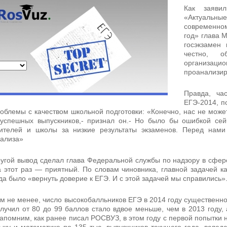
Как заяви
«Актуальные
современном
год» глава 
госэкзамен
честно, о
организац
проанализир
Правда, ча
ЕГЭ-2014, п
облемы с качеством школьной подготовки: «Конечно, нас не може
успешных выпускников,- признал он.- Но было бы ошибкой сей
ителей и школы за низкие результаты экзаменов. Перед нами 
ализа»
угой вывод сделал глава Федеральной службы по надзору в сфер
 этот раз — приятный. По словам чиновника, главной задачей к
да было «вернуть доверие к ЕГЭ. И с этой задачей мы справились»
м не менее, число высокобалльников ЕГЭ в 2014 году существенно 
лучил от 80 до 99 баллов стало вдвое меньше, чем в 2013 году,
апомним, как ранее писал РОСВУЗ, в этом году с первой попытки 