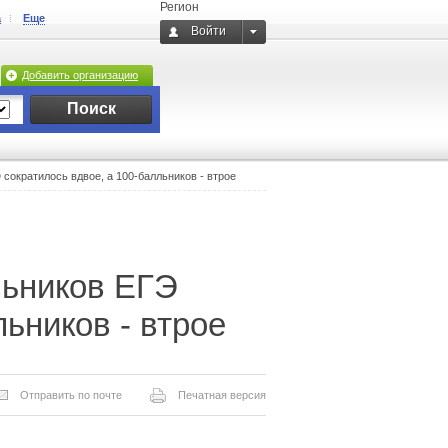
Регион
а
Еще
Войти
Добавить организацию
Поиск
сократилось вдвое, а 100-балльников - втрое
льников ЕГЭ
льников - втрое
Отправить по почте
Печатная версия