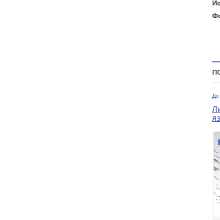
И
Ф
П
До
Л
я