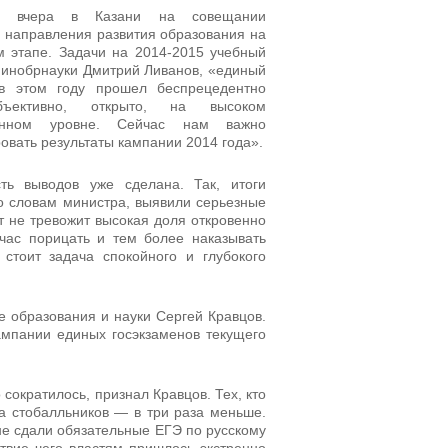
л вчера в Казани на совещании
 направления развития образования на
 этапе. Задачи на 2014-2015 учебный
Минобрнауки Дмитрий Ливанов, «единый
 в этом году прошел беспрецедентно
бъективно, открыто, на высоком
ионном уровне. Сейчас нам важно
овать результаты кампании 2014 года».
сть выводов уже сделана. Так, итоги
о словам министра, выявили серьезные
т не тревожит высокая доля откровенно
час порицать и тем более наказывать
стоит задача спокойного и глубокого
е образования и науки Сергей Кравцов.
ампании единых госэкзаменов текущего
.
сократилось, признал Кравцов. Тех, кто
 а стобалльников — в три раза меньше.
не сдали обязательные ЕГЭ по русскому