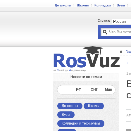
До школы
Школы
Колледжи
Вузы
Страна:
Гла
← 
1 
Новости по темам
Все
РФ
СНГ
Мир
До школы
Школы
Вузы
Ав
Колледжи и техникумы