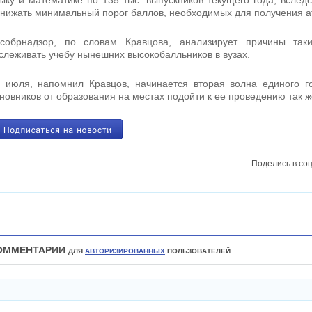
ыку и математике по 135 тыс. выпускников текущего года, вслед
нижать минимальный порог баллов, необходимых для получения ат
собрнадзор, по словам Кравцова, анализирует причины таки
слеживать учебу нынешних высокобалльников в вузах.
июля, напомнил Кравцов, начинается вторая волна единого го
новников от образования на местах подойти к ее проведению так же
Поделись в соц
ОММЕНТАРИИ
ДЛЯ
АВТОРИЗИРОВАННЫХ
ПОЛЬЗОВАТЕЛЕЙ