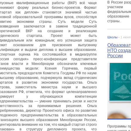
В России раз
пускные квалификационные работы (ВКР) всё чаще
участием 
инимают форму реальных бизнес-проектов. Формат
федеральными
тартап как диплом» становится значимой частью
образование
новной образовательной программы вузов, способствуя
страны.
азвитию экономики страны. Суть модели Суть
вовведения заключается в замене традиционной
еоретической ВКР на создание и реализацию
туденческого стартапа. Проект может быть
Школы -
1 июня
дивидуальным или командным; его успешная защита
Образоват
лужит основанием для присвоения выпускнику
алификации и выдачи диплома о высшем образовании.
НТО созда
спертная оценка На состоявшейся в медиагруппе
России
оссия сегодня» пресс-конференции представители
ганов власти и Минобрнауки обозначили ключевые
еимущества модели: Ксения Горячева, первый
меститель председателя Комитета Госдумы РФ по науке
высшему образованию, подчеркнула вклад студенческих
артапов в развитие экономики государства. Ольга
трова, заместитель министра науки и высшего
разования РФ, отметила, что формат целенаправленно
ормирует у обучающихся компетенции
едпринимательства — умение принимать риски и нести
ветственность за принимаемые решения. Ольга
ребрянникова, директор Проектного офиса по развитию
лодежного предпринимательства в образовательных
ганизациях высшего образования Минобрнауки России,
центировала внимание на том, что каждый стартап строго
Программы пр
пакован» в структуру дипломного проекта, что