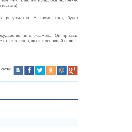
ствие чего властям пришлось экстренно
тестата).
х результатов. А кроме того, будет
сударственного экзамена. Он призвал
 ответственно, как и к основной волне.
.сетях