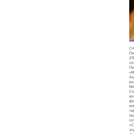
С
Пе
(
со
Пе
«М
Ан
ра
Ме
Со
ка
фо
ко
ти
пр
со
«С
эт