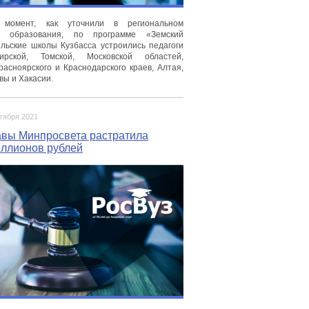
момент, как уточнили в региональном
ве образования, по программе «Земский
ельские школы Кузбасса устроились педагоги
ирской, Томской, Московской областей,
расноярского и Краснодарского краев, Алтая,
вы и Хакасии.
ктября 2021
авы Минпросвета растратила
иллионов рублей