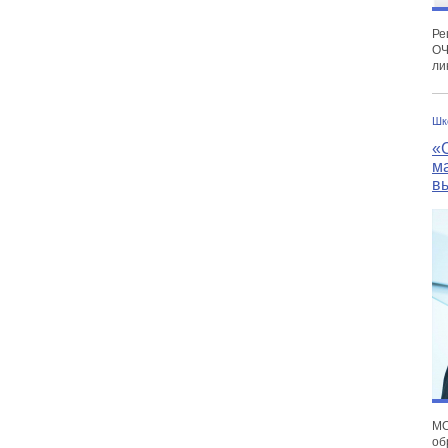
Ре
О
ли
Шк
«
м
в
М
об