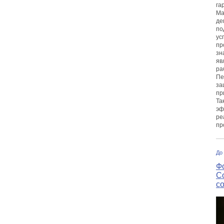
га
Ма
де
по
ус
пр
зн
яв
ра
Пе
за
пр
Та
эф
ре
пр
До
Ф
С
с