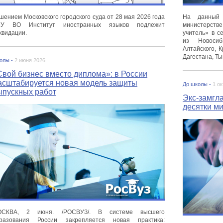
шением Московского городского суда от 28 мая 2026 года
На данный 
ЧУ ВО Институт иностранных языков подлежит
министерст
квидации.
учитель» в с
из Новосиб
Алтайского, К
Дагестана, Ты
олы -
2 июня 2026
Свой бизнес вместо диплома»: в России
асштабируется новая модель защиты
До школы -
1 о
ыпускных работ
Экс-замгл
десятки м
ОСКВА, 2 июня. /РОСВУЗ/. В системе высшего
разования России закрепляется новая практика: