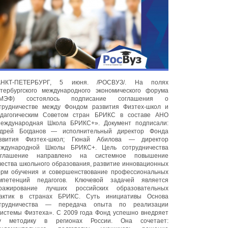
АНКТ-ПЕТЕРБУРГ, 5 июня. /РОСВУЗ/. На полях
тербургского международного экономического форума
ПМЭФ) состоялось подписание соглашения о
трудничестве между Фондом развития Физтех-школ и
дагогическим Советом стран БРИКС в составе АНО
еждународная Школа БРИКС+». Документ подписали:
дрей Богданов — исполнительный директор Фонда
звития Физтех-школ; Гюнай Абилова — директор
ждународной Школы БРИКС+. Цель сотрудничества
глашение направлено на системное повышение
чества школьного образования, развитие инновационных
рм обучения и совершенствование профессиональных
мпетенций педагогов. Ключевой задачей является
ражирование лучших российских образовательных
актик в странах БРИКС. Суть инициативы Основа
трудничества — передача опыта по реализации
истемы Физтеха». С 2009 года Фонд успешно внедряет
у методику в регионах России. Она сочетает: