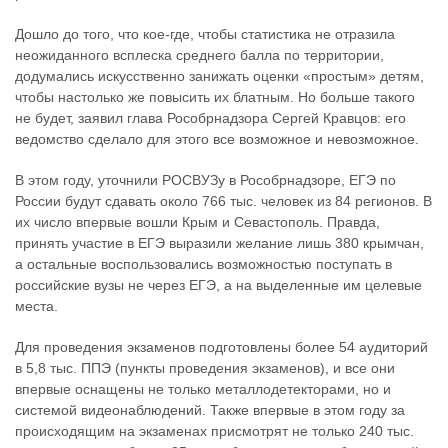
Дошло до того, что кое-где, чтобы статистика не отразила
неожиданного всплеска среднего балла по территории,
додумались искусственно занижать оценки «простым» детям,
чтобы настолько же повысить их блатным. Но больше такого
не будет, заявил глава Рособрнадзора Сергей Кравцов: его
ведомство сделало для этого все возможное и невозможное.
В этом году, уточнили РОСВУЗу в Рособрнадзоре, ЕГЭ по
России будут сдавать около 766 тыс. человек из 84 регионов. В
их число впервые вошли Крым и Севастополь. Правда,
принять участие в ЕГЭ выразили желание лишь 380 крымчан,
а остальные воспользовались возможностью поступать в
российские вузы не через ЕГЭ, а на выделенные им целевые
места.
Для проведения экзаменов подготовлены более 54 аудиторий
в 5,8 тыс. ППЭ (пункты проведения экзаменов), и все они
впервые оснащены не только металлодетекторами, но и
системой видеонаблюдений. Также впервые в этом году за
происходящим на экзаменах присмотрят не только 240 тыс.