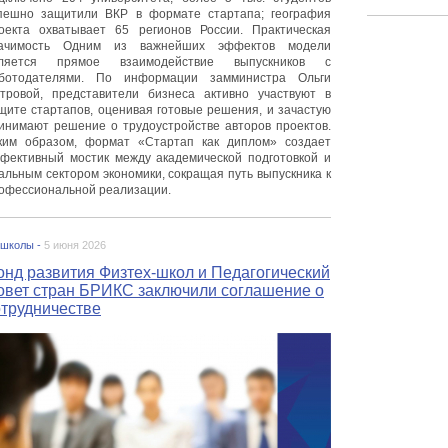
пешно защитили ВКР в формате стартапа; география
оекта охватывает 65 регионов России. Практическая
ачимость Одним из важнейших эффектов модели
ляется прямое взаимодействие выпускников с
ботодателями. По информации замминистра Ольги
тровой, представители бизнеса активно участвуют в
щите стартапов, оценивая готовые решения, и зачастую
инимают решение о трудоустройстве авторов проектов.
ким образом, формат «Стартап как диплом» создает
фективный мостик между академической подготовкой и
альным сектором экономики, сокращая путь выпускника к
офессиональной реализации.
 школы -
5 июня 2026
онд развития Физтех-школ и Педагогический
овет стран БРИКС заключили соглашение о
отрудничестве