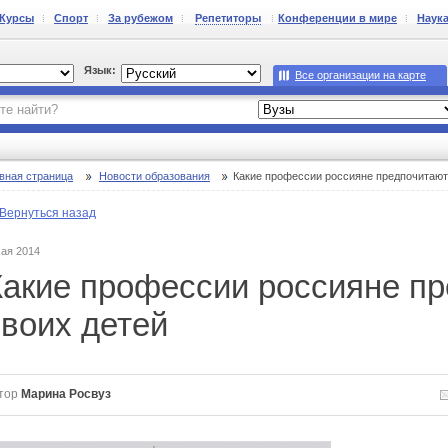
Курсы
Спорт
За рубежом
Репетиторы
Конференции в мире
Наук
Язык:
Все организации на карте
вная страница
Новости образования
Какие профессии россияне предпочитают
Вернуться назад
мая 2014
Какие профессии россияне пр
своих детей
тор
Марина Росвуз