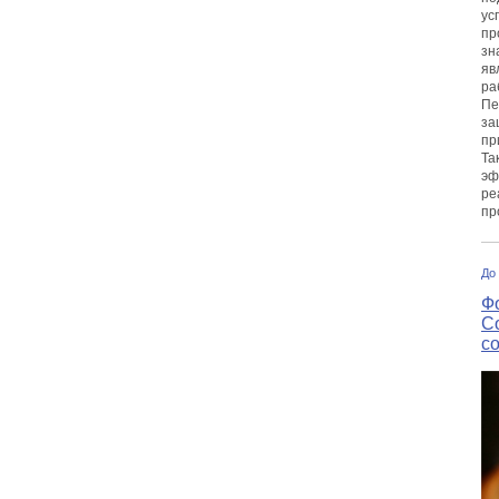
ус
пр
зн
яв
ра
Пе
за
пр
Та
эф
ре
пр
До
Ф
С
с