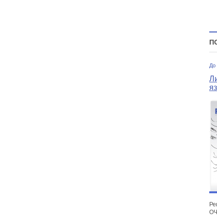
П
До
Л
я
Ре
О