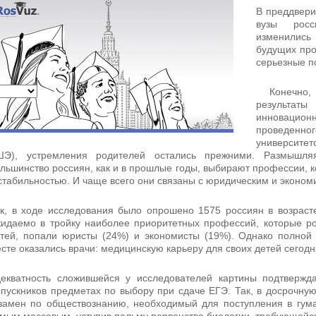
В преддвери
вузы росс
изменились
будущих про
серьезные п
Конечно, 
результ
инноваци
проведенно
университе
ШЭ), устремления родителей остались прежними. Размышля
льшинство россиян, как и в прошлые годы, выбирают профессии, 
стабильностью. И чаще всего они связаны с юридическим и эконо
к, в ходе исследования было опрошено 1575 россиян в возрасте
идаемо в тройку наиболее приоритетных профессий, которые р
тей, попали юристы (24%) и экономисты (19%). Однако полной 
сте оказались врачи: медицинскую карьеру для своих детей сегод
екватность сложившейся у исследователей картины подтверж
пускников предметах по выбору при сдаче ЕГЭ. Так, в досрочную
замен по обществознанию, необходимый для поступления в гума