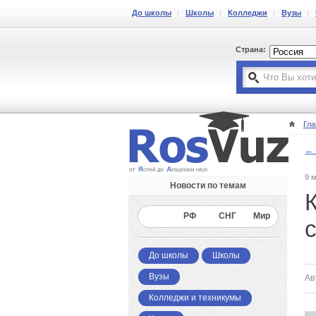
До школы
Школы
Колледжи
Вузы
Страна:
Гла
← 
9 
Новости по темам
Все
РФ
СНГ
Мир
До школы
Школы
Вузы
Ав
Колледжи и техникумы