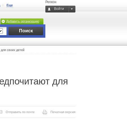
Регион
а
Еще
Войти
Добавить организацию
Поиск
 для своих детей
едпочитают для
Отправить по почте
Печатная версия