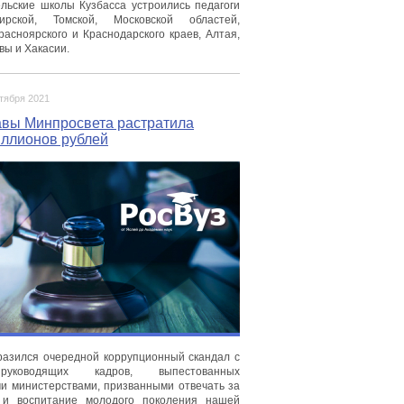
ельские школы Кузбасса устроились педагоги
ирской, Томской, Московской областей,
расноярского и Краснодарского краев, Алтая,
вы и Хакасии.
ктября 2021
авы Минпросвета растратила
иллионов рублей
разился очередной коррупционный скандал с
руководящих кадров, выпестованных
 министерствами, призванными отвечать за
 и воспитание молодого поколения нашей