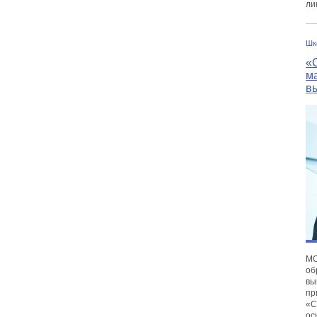
ли
Шк
«
м
в
М
об
вы
пр
«С
ос