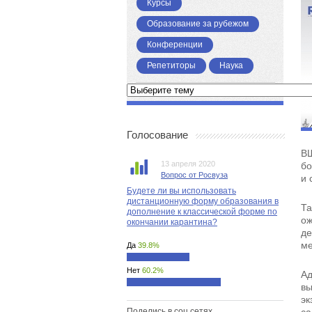
Курсы
Образование за рубежом
Конференции
Репетиторы
Наука
Голосование
В
13 апреля 2020
бо
Вопрос от Росвуза
и 
Будете ли вы использовать
дистанционную форму образования в
Та
дополнение к классической форме по
ож
окончании карантина?
де
ме
Да
39.8%
Нет
60.2%
Ад
вы
эк
Поделись в соц.сетях