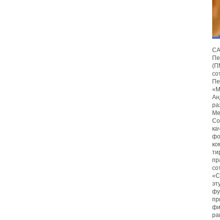
С
Пе
(
со
Пе
«М
Ан
ра
Ме
Со
ка
фо
ко
ти
пр
со
«С
эт
фу
пр
фи
ра