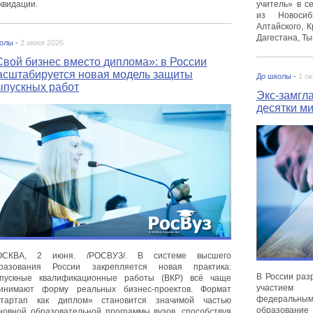
квидации.
учитель» в с
из Новосиб
Алтайского, К
Дагестана, Ты
олы -
2 июня 2026
Свой бизнес вместо диплома»: в России
асштабируется новая модель защиты
До школы -
1 о
ыпускных работ
Экс-замгл
десятки м
ОСКВА, 2 июня. /РОСВУЗ/. В системе высшего
разования России закрепляется новая практика:
В России раз
пускные квалификационные работы (ВКР) всё чаще
участием 
инимают форму реальных бизнес-проектов. Формат
федеральными
тартап как диплом» становится значимой частью
образование
новной образовательной программы вузов, способствуя