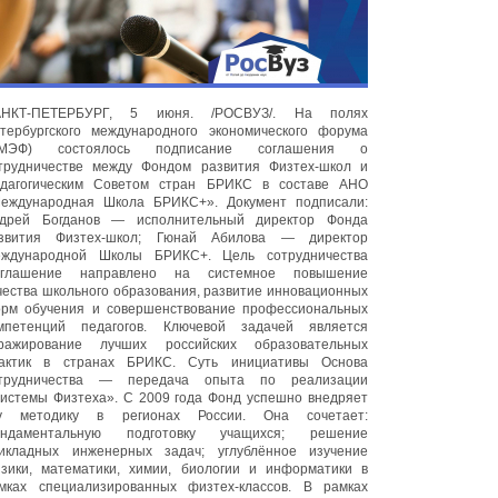
АНКТ-ПЕТЕРБУРГ, 5 июня. /РОСВУЗ/. На полях
тербургского международного экономического форума
ПМЭФ) состоялось подписание соглашения о
трудничестве между Фондом развития Физтех-школ и
дагогическим Советом стран БРИКС в составе АНО
еждународная Школа БРИКС+». Документ подписали:
дрей Богданов — исполнительный директор Фонда
звития Физтех-школ; Гюнай Абилова — директор
ждународной Школы БРИКС+. Цель сотрудничества
глашение направлено на системное повышение
чества школьного образования, развитие инновационных
рм обучения и совершенствование профессиональных
мпетенций педагогов. Ключевой задачей является
ражирование лучших российских образовательных
актик в странах БРИКС. Суть инициативы Основа
трудничества — передача опыта по реализации
истемы Физтеха». С 2009 года Фонд успешно внедряет
у методику в регионах России. Она сочетает:
ндаментальную подготовку учащихся; решение
икладных инженерных задач; углублённое изучение
зики, математики, химии, биологии и информатики в
мках специализированных физтех-классов. В рамках