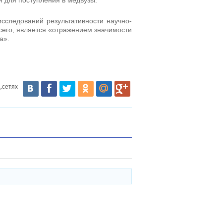
 для поступления в медвузы.
сследований результативности научно-
сего, является «отражением значимости
а».
.сетях