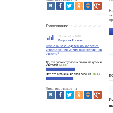
са
На
те
пр
Голосование
21 сентября 2018
Вопрос от Росвуза
Нужно ли законодательно запретить
использование мобильных телефонов
в школе?
Да, это повысит уровень внимания детей и
учителей.
51.6%
Нет, это ограничение прав ребёнка.
48.4%
К
Поделись в соц.сетях
И
Ф