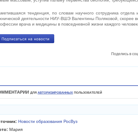
мым массовым, уступив пальму первенства биологии, требующейся
метившаяся тенденция, по словам научного сотрудника отдела и
хнической деятельности НИУ-ВШЭ Валентины Поляковой, скорее в
офессии врача и медицины в повседневной жизни каждого человек
Поделись в соц
ОММЕНТАРИИ
ДЛЯ
АВТОРИЗИРОВАННЫХ
ПОЛЬЗОВАТЕЛЕЙ
сточник:
Новости образования РосВуз
ото:
Мария