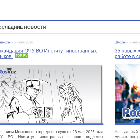
ОСЛЕДНИЕ НОВОСТИ
 школы -
5 июня 2026
Школы -
5 мая 
иквидация ОЧУ ВО Институт иностранных
35 новых «
зыков
TOP RV
работе в с
шением Московского городского суда от 28 мая 2026 года
На данный 
ЧУ ВО Институт иностранных языков подлежит
министерст