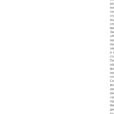
р
но
т
с
ин
с
кв
Эк
«Р
ор
пр
за
и 
ст
Пе
об
ф
пр
от
Се
мо
ор
ак
«у
га
Ма
де
по