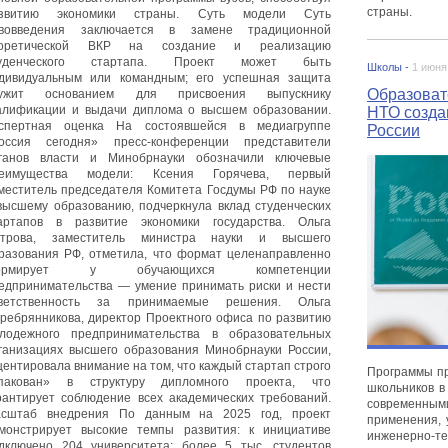
страны.
азвитию экономики страны. Суть модели Суть
вовведения заключается в замене традиционной
еоретической ВКР на создание и реализацию
туденческого стартапа. Проект может быть
Школы -
1 июня
дивидуальным или командным; его успешная защита
Образоват
лужит основанием для присвоения выпускнику
алификации и выдачи диплома о высшем образовании.
НТО созда
спертная оценка На состоявшейся в медиагруппе
России
оссия сегодня» пресс-конференции представители
ганов власти и Минобрнауки обозначили ключевые
еимущества модели: Ксения Горячева, первый
меститель председателя Комитета Госдумы РФ по науке
высшему образованию, подчеркнула вклад студенческих
артапов в развитие экономики государства. Ольга
трова, заместитель министра науки и высшего
разования РФ, отметила, что формат целенаправленно
ормирует у обучающихся компетенции
едпринимательства — умение принимать риски и нести
ветственность за принимаемые решения. Ольга
ребрянникова, директор Проектного офиса по развитию
лодежного предпринимательства в образовательных
ганизациях высшего образования Минобрнауки России,
центировала внимание на том, что каждый стартап строго
Программы пр
пакован» в структуру дипломного проекта, что
школьников в
рантирует соблюдение всех академических требований.
современным
сштаб внедрения По данным на 2025 год, проект
применения, 
монстрирует высокие темпы развития: к инициативе
инженерно-те
дключено 204 университета; более 5 тыс. студентов