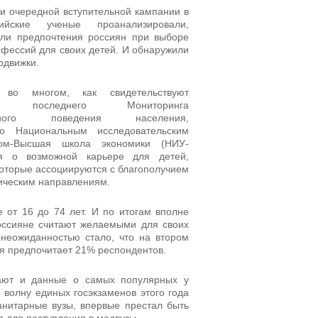
и очередной вступительной кампании в
ийские ученые проанализировали,
 ли предпочтения россиян при выборе
фессий для своих детей. И обнаружили
одвижки.
во многом, как свидетельствуют
аты последнего Мониторинга
онного поведения населения,
го Национальным исследовательским
том-Высшая школа экономики (НИУ-
я о возможной карьере для детей,
которые ассоциируются с благополучием
мическим направлениям.
 от 16 до 74 лет. И по итогам вполне
оссияне считают желаемыми для своих
неожиданностью стало, что на втором
ня предпочитает 21% респондентов.
дают и данные о самых популярных у
 волну единых госэкзаменов этого года
нитарные вузы, впервые престал быть