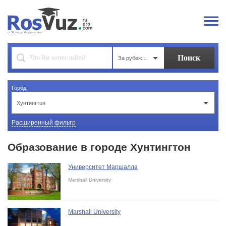
За рубежом
Город
Хунтингтон
Расширенный фильтр
Образование в городе Хунтингтон
Университет Маршалла
Marshall University
Marshall University