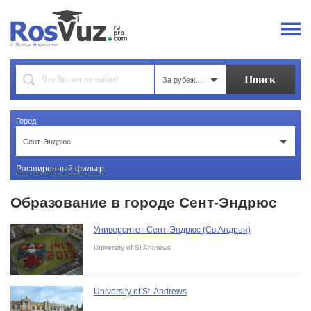
За рубежом
Город
Сент-Эндрюс
Расширенный фильтр
Образование в городе Сент-Эндрюс
Университет Сент-Эндрюс (Св.Андрея)
University of St Andrews
University of St. Andrews