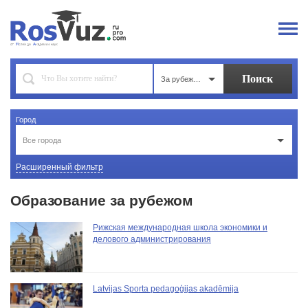
За рубежом
Город
Все города
Расширенный фильтр
Образование за рубежом
Рижская международная школа экономики и
делового администрирования
Latvijas Sporta pedagoģijas akadēmija