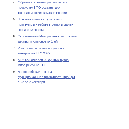
4.
Образовательные программы по
профилям НТО созданы для
технологических кружков России
5.
35 новых «земских учителей»
приступили к работе в селах и малых
городах Кузбасса
6.
Экс-замглавы Минпросвета растратила
десятки миллионов рублей
7.
Изменения в экзаменационных
материалах ЕГЭ 2022
8.
МГУ вошел в топ 20 лучших вузов
мира рейтинга THE
9.
Всероссийский тест на
функциональную грамотность пройдет
с 22 по 25 октября