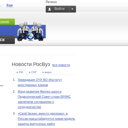
Регион
а
Еще
Войти
изацию
ск
Новости РосВуз
все новости
в РФ
в СНГ
в мире
1.
Ликвидация ОЧУ ВО Институт
иностранных языков
2.
Фонд развития Физтех-школ и
Педагогический Совет стран БРИКС
заключили соглашение о
сотрудничестве
3.
«Свой бизнес вместо диплома»: в
России масштабируется новая модель
защиты выпускных работ