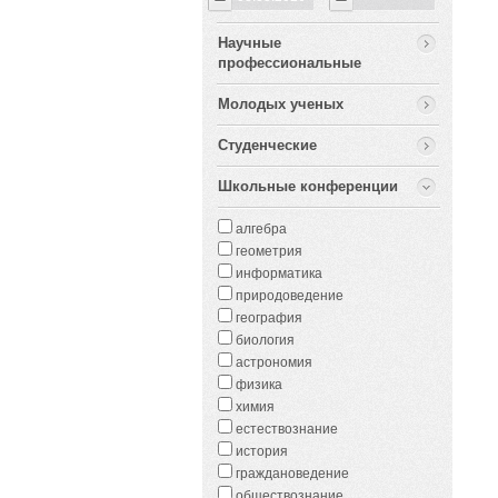
Научные
профессиональные
Молодых ученых
Студенческие
Школьные конференции
алгебра
геометрия
информатика
природоведение
география
биология
астрономия
физика
химия
естествознание
история
граждановедение
обществознание