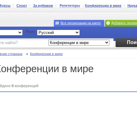
Курсы
Спорт
За рубежом
Репетиторы
Конференции в мире
Наук
Все организации на карте
Добавить орган
Язык:
Пои
вная страница
Конференции в мире
Конференции в мире
йдено
0
конференций