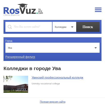
Колледжи
Город
Ува
Расширенный фильтр
Колледжи в городе Ува
Увинский профессиональный колледж
Uvinsky vocational college
Полная версия сайта