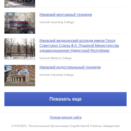
Ижевский монтажный техникум
Izhevsk mounting College
Ижевский медицинский колледж имени Героя
Советского Союза Ф.А. Пушиной Министерства
здравоохранения Удмуртской Республики
Izhevsk Medical College
Ижевский индустриальный техникум
Izhevsk Industrial College
Показать еще
Полная версия сайта
© РОСВУЗ - Региональная Организация Содействия В Учебных Заведениях