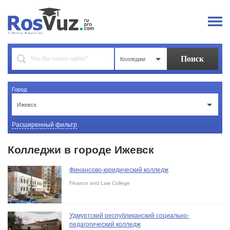
Колледжи
Город
Ижевск
Расширенный фильтр
Колледжи в городе Ижевск
Финансово-юридический колледж
Finance and Law College
Удмуртский республиканский социально-
педагогический колледж