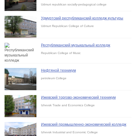
Udmurt republican socially-pedagogical college
Удмуртский республиканский колледж культуры
Udmurt Republican College of Culture
Республиканский музыкальный колледж
Republican College of Music
Нефтяной техникум
petroleum College
Ижевский торгово-экономический техникум
Izhevsk Trade and Economics College
Ижевский промышленно-экономический колледж
Izhevsk Industrial and Economic College