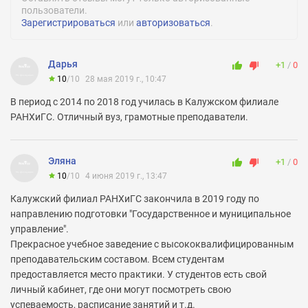
пользователи.
Зарегистрироваться
или
авторизоваться
.
Подготовительное обучение:
Есть
Медицинское обслуживание:
Дарья
+1
0
Нет
10
/
10
28 мая 2019 г., 10:47
Медицинская диспансеризация:
В период с 2014 по 2018 год училась в Калужском филиале
Есть
РАНХиГС. Отличный вуз, грамотные преподаватели.
Спортивные секции:
Есть
Эляна
+1
0
Команда КВН:
10
/
10
4 июня 2019 г., 13:47
Есть
Калужский филиал РАНХиГС закончила в 2019 году по
Количество студентов:
направлению подготовки "Государственное и муниципальное
200000
управление".
Прекрасное учебное заведение с высококвалифицированным
Количество преподавателей:
преподавательским составом. Всем студентам
5000
предоставляется место практики. У студентов есть свой
Количество кандидатов наук:
личный кабинет, где они могут посмотреть свою
3000
успеваемость, расписание занятий и т.д.