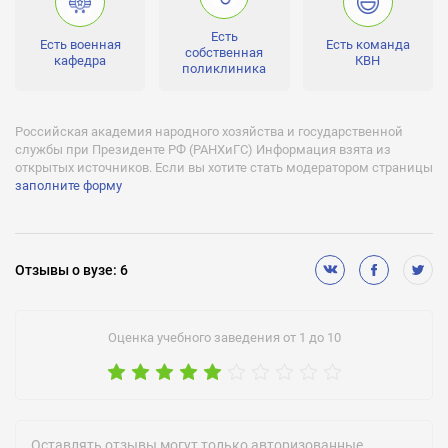
Проходной балл:
Есть
Есть военная
Есть команда
от 46 до 85
собственная
кафедра
КВН
поликлиника
Количество бюджетных мест:
613
Российская академия народного хозяйства и государственной
Лицензии:
службы при Президенте РФ (РАНХиГС) Информация взята из
90Л01 № 0008916 от 30 декабря 2015 г. рег № 4016-06,
открытых источников. Если вы хотите стать модератором страницы
бессрочно
заполните форму
Аккредитации:
90A01 № 0000018 от 25.06.2012
Бюджетное финансирование (бесплатное обучение):
Отзывы
о вузе
:
6
Есть
Негосударственное финансирование (платное обучение):
Оценка учебного заведения от 1 до 10
Есть
Отсрочка от службы:
Есть
Военная кафедра:
Оставлять отзывы могут только авторизованные
Есть