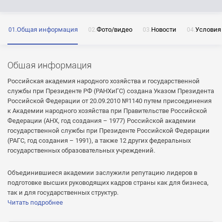
Общая информация
Фото/видео
Новости
Условия
ОТПРАВИТЬ
Нажимая на кнопку «Отправить» я даю согласие
на обработку моих персональных данных
Общая информация
Российская академия народного хозяйства и государственной
службы при Президенте РФ (РАНХиГС) создана Указом Президента
Российской Федерации от 20.09.2010 №1140 путем присоединения
к Академии народного хозяйства при Правительстве Российской
ОТПРАВИТЬ
Федерации (АНХ, год создания – 1977) Российской академии
государственной службы при Президенте Российской Федерации
ОТПРАВИТЬ
Нажимая на кнопку «Отправить» я даю согласие
(РАГС, год создания – 1991), а также 12 других федеральных
на обработку моих персональных данных
государственных образовательных учреждений.
Нажимая на кнопку «Отправить» я даю согласие
на обработку моих персональных данных
Объединившиеся академии заслужили репутацию лидеров в
подготовке высших руководящих кадров страны как для бизнеса,
так и для государственных структур.
Читать подробнее