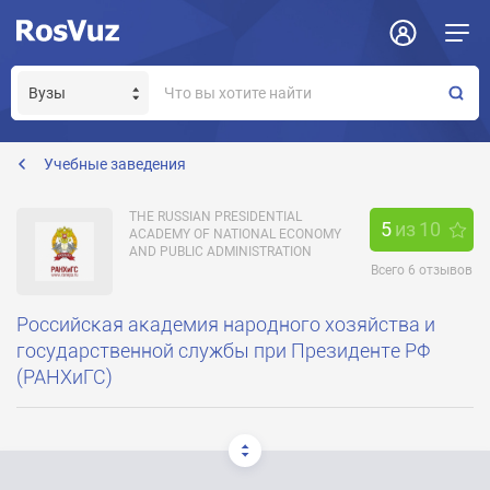
Задать вопрос
Отклик на вакансию
Получение прав модератора страницы
information@ranepa.ru
Учебные заведения
THE RUSSIAN PRESIDENTIAL
5
из
10
ACADEMY OF NATIONAL ECONOMY
AND PUBLIC ADMINISTRATION
Всего
6
отзывов
Российская академия народного хозяйства и
государственной службы при Президенте РФ
(РАНХиГС)