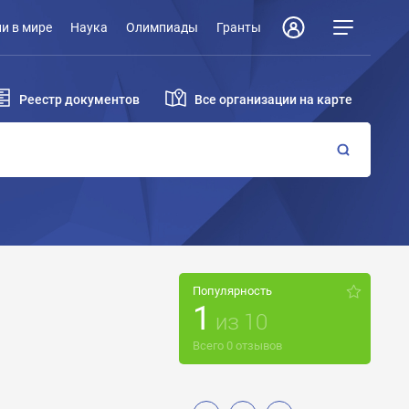
и в мире
Наука
Олимпиады
Гранты
Реестр документов
Все организации на карте
Популярность
1
из
10
Всего
0
отзывов