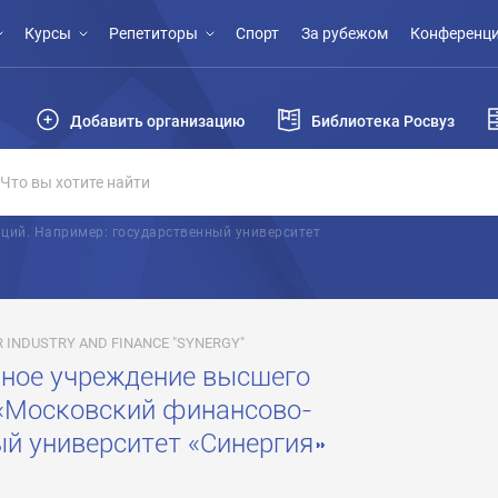
Курсы
Репетиторы
Спорт
За рубежом
Конференци
Добавить организацию
Библиотека Росвуз
ций. Например: государственный университет
 INDUSTRY AND FINANCE "SYNERGY"
ное учреждение высшего
«Московский финансово-
 университет «Синергия»