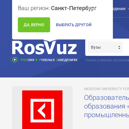
Ваш регион:
Санкт-Петербург
Учебные заведения
ДА, ВЕРНО
ВЫБРАТЬ ДРУГОЙ
РОС
СИЯ
В
У
ЧЕБНЫХ
З
АВЕДЕНИЯХ
Поиск учебных организа
MOSCOW UNIVERSITY FOR
Образователь
образования 
промышленный