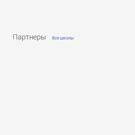
Количество преподава
500
Количество кандидато
250
Партнеры
Все школы
Количество профессоро
50
ОТПРАВИТЬ