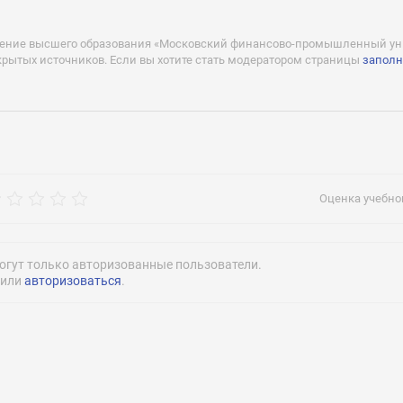
нансирование (платное обучение):
дение высшего образования «Московский финансово-промышленный уни
крытых источников. Если вы хотите стать модератором страницы
заполн
рос
info@universitys
чение:
Оценка учебног
еризация:
огут только авторизованные пользователи.
или
авторизоваться
.
Нажимая на кнопку «Отправить» я даю согласие
на обработку моих персональных данных
Нажимая на кнопку «Отправить» я даю согласие
на обработку моих персональных данных