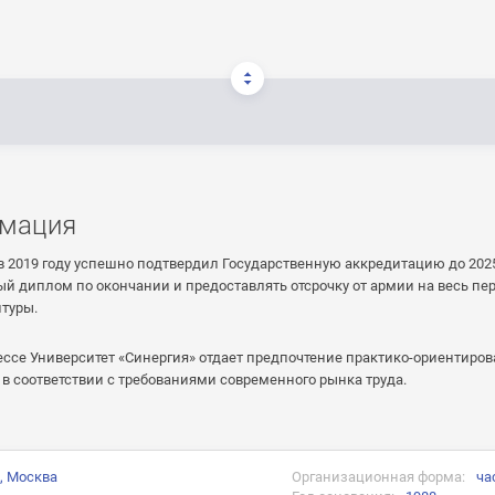
мация
в 2019 году успешно подтвердил Государственную аккредитацию до 2025
й диплом по окончании и предоставлять отсрочку от армии на весь пер
нтуры.
ессе Университет «Синергия» отдает предпочтение практико-ориентир
в соответствии с требованиями современного рынка труда.
, Москва
Организационная форма:
ча