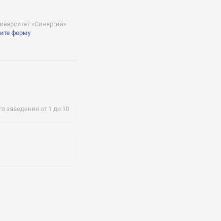
верситет «Синергия»
ите форму
ynergy.ru
о заведения от 1 до 10