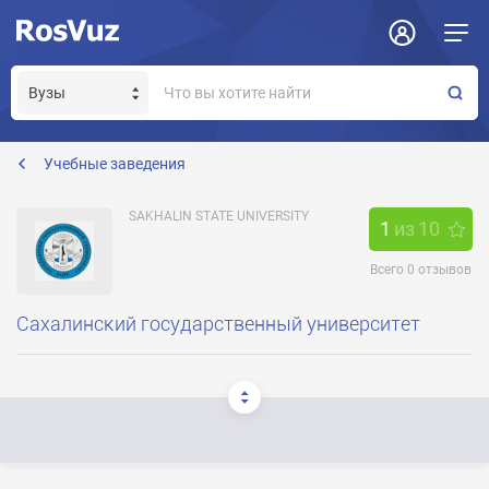
Задать вопрос
Отклик на вакансию
Получение прав модератора страницы
info@sakhgu.ru
Учебные заведения
SAKHALIN STATE UNIVERSITY
1
из
10
Всего
0
отзывов
Сахалинский государственный университет