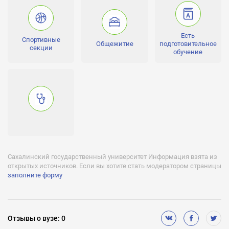
бакалавр, аспирантура, магистр
Стоимость обучения:
от 33000 до 81000 RUR за год
Есть
Спортивные
Общежитие
подготовительное
секции
Лицензии:
обучение
№2414 от 29 сентября 2016 года, серия 90Л01 №0009490
Аккредитации:
№2423 от 14 декабря 2016 года, серия 90А01 №0002547
Бюджетное финансирование (бесплатное обучение):
Есть
Негосударственное финансирование (платное обучение):
Есть
Сахалинский государственный университет Информация взята из
Отсрочка от службы:
открытых источников. Если вы хотите стать модератором страницы
Есть
заполните форму
Подготовительное обучение:
Есть
Медицинское обслуживание:
Отзывы
о вузе
:
0
Нет