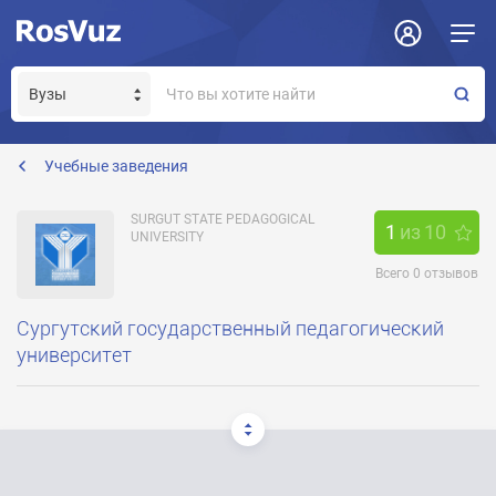
Задать вопрос
Отклик на вакансию
Получение прав модератора страницы
office@surgpu.ru
Учебные заведения
SURGUT STATE PEDAGOGICAL
1
из
10
UNIVERSITY
Всего
0
отзывов
Сургутский государственный педагогический
университет