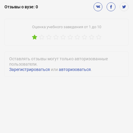
Военная кафедра:
Нет
Отзывы
о вузе
:
0
Подготовительное обучение:
Есть
Оценка учебного заведения от 1 до 10
Медицинское обслуживание:
Нет
Спортивные секции:
Есть
Оставлять отзывы могут только авторизованные
пользователи.
Количество студентов:
Зарегистрироваться
или
авторизоваться
.
3000
Количество преподавателей:
164