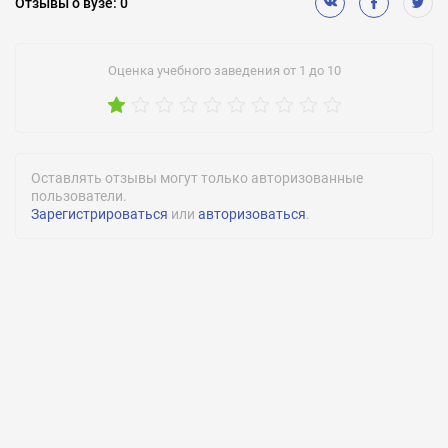
Есть
Отзывы
о вузе
:
0
Военная кафедра:
Есть
Оценка учебного заведения от 1 до 10
Подготовительное обучение:
Есть
Медицинское обслуживание:
Нет
Оставлять отзывы могут только авторизованные
пользователи.
Спортивные секции:
Зарегистрироваться
или
авторизоваться
.
Есть
Количество студентов:
4500