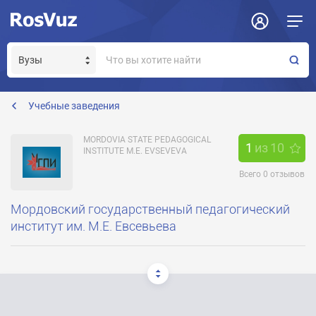
Задать вопрос
Отклик на вакансию
Получение прав модератора страницы
general@mordgpi.ru
Учебные заведения
MORDOVIA STATE PEDAGOGICAL
1
из
10
INSTITUTE M.E. EVSEVEVA
Всего
0
отзывов
Мордовский государственный педагогический
институт им. М.Е. Евсевьева