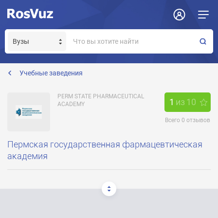
Задать вопрос
Отклик на вакансию
Получение прав модератора страницы
perm@pfa.ru
Учебные заведения
PERM STATE PHARMACEUTICAL
1
из
10
ACADEMY
Всего
0
отзывов
Пермская государственная фармацевтическая
академия