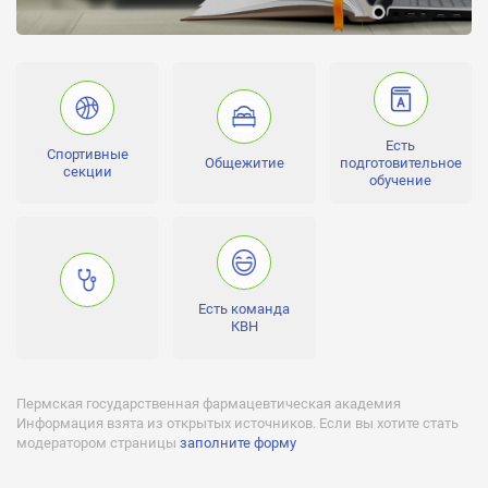
очная, заочная
Уровень квалификации:
бакалавр, аспирантура, специалист, другое
Стоимость обучения:
от 30000 до 120000 RUR за год
Есть
Спортивные
Лицензии:
Общежитие
подготовительное
секции
№0560 от 05 марта 2013 года, серия 90Л01 №0000604
обучение
Аккредитации:
№1186 от 05 февраля 2015 года, серия 90А01 №0001263
Бюджетное финансирование (бесплатное обучение):
Есть
Есть команда
КВН
Негосударственное финансирование (платное обучение):
Есть
Отсрочка от службы:
Пермская государственная фармацевтическая академия
Есть
Информация взята из открытых источников. Если вы хотите стать
модератором страницы
заполните форму
Военная кафедра:
Нет