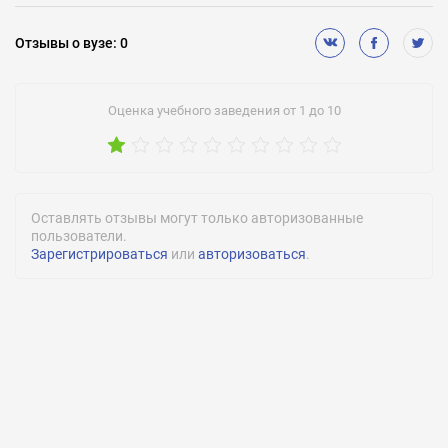
Подготовительное обучение:
Есть
Отзывы
о вузе
:
0
Медицинское обслуживание:
Нет
Оценка учебного заведения от 1 до 10
Спортивные секции:
Есть
Команда КВН:
Есть
Оставлять отзывы могут только авторизованные
пользователи.
Количество студентов:
Зарегистрироваться
или
авторизоваться
.
4000
Количество преподавателей:
200
Количество кандидатов наук:
141
Количество профессоров и докторов наук:
31