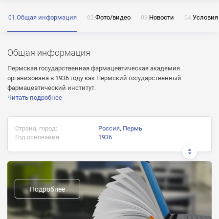
Общая информация
Фото/видео
Новости
Условия
ОТПРАВИТЬ
Общая информация
Нажимая на кнопку «Отправить» я даю согласие
на обработку моих персональных данных
Пермская государственная фармацевтическая академия
организована в 1936 году как Пермский государственный
фармацевтический институт.
Читать подробнее
ОТПРАВИТЬ
Страна, город:
Россия, Пермь
ОТПРАВИТЬ
Нажимая на кнопку «Отправить» я даю согласие
Год основания:
1936
на обработку моих персональных данных
Нажимая на кнопку «Отправить» я даю согласие
на обработку моих персональных данных
Документ об окончании:
Диплом государственного образца
Подробнее
Предыдущие названия:
Форма обучения: