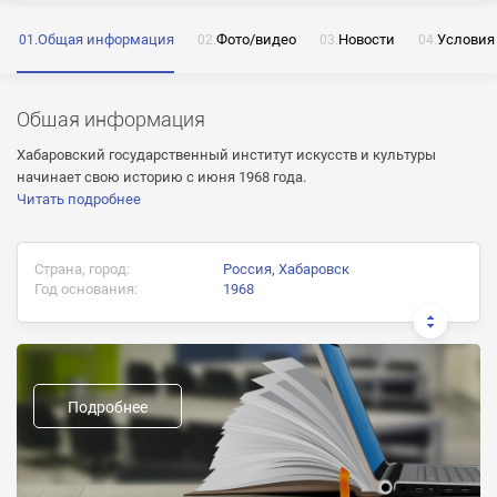
Общая информация
Фото/видео
Новости
Условия
ОТПРАВИТЬ
Общая информация
Нажимая на кнопку «Отправить» я даю согласие
на обработку моих персональных данных
Хабаровский государственный институт искусств и культуры
начинает свою историю с июня 1968 года.
Читать подробнее
ОТПРАВИТЬ
Страна, город:
Россия, Хабаровск
Год основания:
1968
ОТПРАВИТЬ
Нажимая на кнопку «Отправить» я даю согласие
на обработку моих персональных данных
Нажимая на кнопку «Отправить» я даю согласие
Документ об окончании:
на обработку моих персональных данных
Диплом государственного образца
Подробнее
Предыдущие названия:
Форма обучения:
очная, заочная