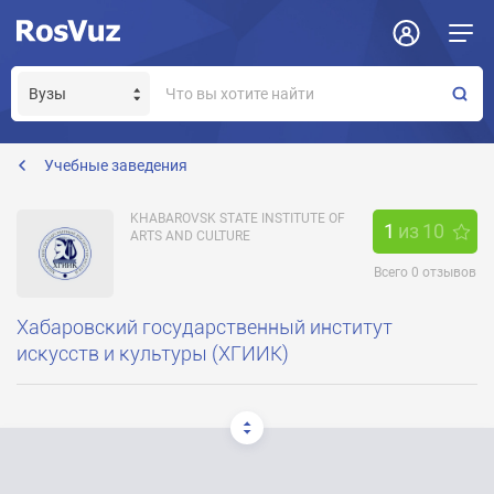
Задать вопрос
Отклик на вакансию
Получение прав модератора страницы
rector@hgiik.ru
Учебные заведения
KHABAROVSK STATE INSTITUTE OF
1
из
10
ARTS AND CULTURE
Всего
0
отзывов
Хабаровский государственный институт
искусств и культуры (ХГИИК)