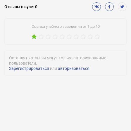
Военная кафедра:
Отзывы
о вузе
:
0
Нет
Подготовительное обучение:
Оценка учебного заведения от 1 до 10
Есть
Медицинское обслуживание:
Нет
Медицинская диспансеризация:
Оставлять отзывы могут только авторизованные
Есть
пользователи.
Зарегистрироваться
или
авторизоваться
.
Спортивные секции:
Есть