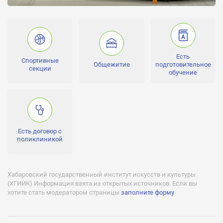
Уровень квалификации:
бакалавр, аспирантура, специалист, магистр
Проходной балл:
от 130 до 333
Есть
Спортивные
Количество бюджетных мест:
Общежитие
подготовительное
секции
76
обучение
Лицензии:
№ 2126 от 10.11.11 Серия ААА №002225, бессрочно
Аккредитации:
№0913 от 13.03.14 Серия 90А01 №0000975, действительна до
Есть договор с
13.03.20
поликлиникой
Бюджетное финансирование (бесплатное обучение):
Есть
Хабаровский государственный институт искусств и культуры
Негосударственное финансирование (платное обучение):
(ХГИИК) Информация взята из открытых источников. Если вы
Есть
хотите стать модератором страницы
заполните форму
Отсрочка от службы:
Есть