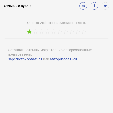
Подготовительное обучение:
Отзывы
о вузе
:
0
Есть
Собственные олимпиады:
Оценка учебного заведения от 1 до 10
Нет
Медицинское обслуживание:
Нет
Медицинская диспансеризация:
Оставлять отзывы могут только авторизованные
Есть
пользователи.
Зарегистрироваться
или
авторизоваться
.
Спортивные секции:
Есть
Количество студентов:
9000
Количество преподавателей:
327
Количество кандидатов наук:
243