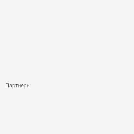
Количество профессоров и докторов наук:
50
Партнеры