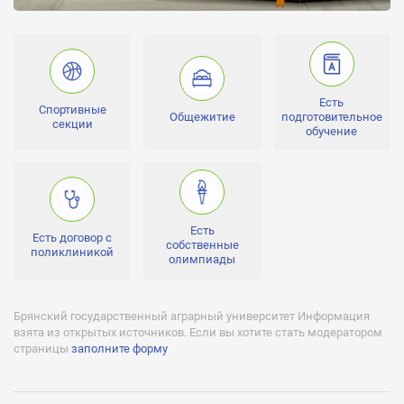
очная, заочная
Уровень квалификации:
бакалавр, аспирантура, специалист, магистр
Лицензии:
Есть
Спортивные
№ 1358 серия 90Л01 №0008349 действует Бессрочно с
Общежитие
подготовительное
секции
02.04.2015
обучение
Аккредитации:
№ 1329 серия 90А01 №0001413 дейcтвует с 15.16.2015 по
21.02.2016
Бюджетное финансирование (бесплатное обучение):
Есть
Есть договор с
Есть
собственные
поликлиникой
олимпиады
Негосударственное финансирование (платное обучение):
Есть
Брянский государственный аграрный университет Информация
Отсрочка от службы:
взята из открытых источников. Если вы хотите стать модератором
Есть
страницы
заполните форму
Военная кафедра:
Нет