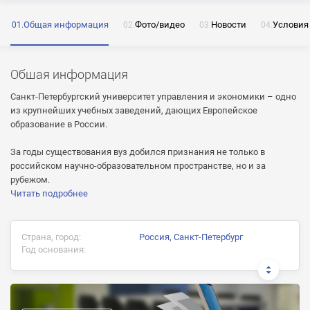
Общая информация
Фото/видео
Новости
Условия
ОТПРАВИТЬ
Общая информация
Нажимая на кнопку «Отправить» я даю согласие
на обработку моих персональных данных
Санкт-Петербургский университет управления и экономики – одно
из крупнейших учебных заведений, дающих Европейское
образование в России.
За годы существования вуз добился признания не только в
ОТПРАВИТЬ
российском научно-образовательном пространстве, но и за
рубежом.
ОТПРАВИТЬ
Нажимая на кнопку «Отправить» я даю согласие
Читать подробнее
на обработку моих персональных данных
Нажимая на кнопку «Отправить» я даю согласие
на обработку моих персональных данных
Страна, город:
Россия, Санкт-Петербург
Год основания:
Документ об окончании:
Диплом