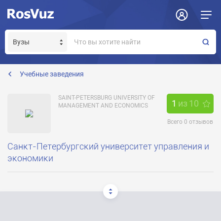
Задать вопрос
Отклик на вакансию
Получение прав модератора страницы
rector@spbume.ru
Учебные заведения
SAINT-PETERSBURG UNIVERSITY OF
1
из
10
MANAGEMENT AND ECONOMICS
Всего
0
отзывов
Санкт-Петербургский университет управления и
экономики