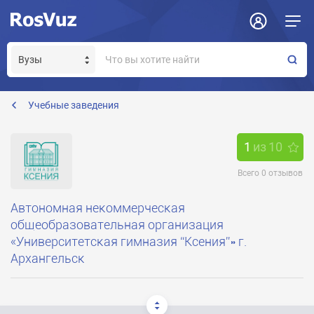
Задать вопрос
Отклик на вакансию
Получение прав модератора страницы
Учебные заведения
1
из
10
Всего
0
отзывов
Автономная некоммерческая
общеобразовательная организация
«Университетская гимназия “Ксения”» г.
Архангельск