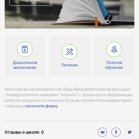
Форма обучения:
очная, дневное, дистанционное, другое
Направление школы:
Дошкольное
Платное
Питание
воспитание
обучение
Автономная некоммерческая общеобразовательная организация
«Университетская гимназия “Ксения”» г. Архангельск Информация
взята из открытых источников. Если вы хотите стать модератором
страницы
заполните форму
Отзывы
о школе
:
0