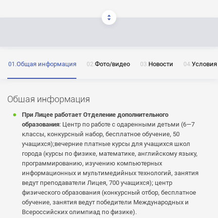
ОТПРАВИТЬ
Нажимая на кнопку «Отправить» я даю согласие
на обработку моих персональных данных
Общая информация
Фото/видео
Новости
Условия
Общая информация
ОТПРАВИТЬ
При Лицее работает Отделение дополнительного
образования
: Центр по работе с одаренными детьми (6—7
ОТПРАВИТЬ
Нажимая на кнопку «Отправить» я даю согласие
классы, конкурсный набор, бесплатное обучение, 50
на обработку моих персональных данных
учащихся);вечерние платные курсы для учащихся школ
Нажимая на кнопку «Отправить» я даю согласие
города (курсы по физике, математике, английскому языку,
на обработку моих персональных данных
программированию, изучению компьютерных
информационных и мультимедийных технологий, занятия
ведут преподаватели Лицея, 700 учащихся); центр
физического образования (конкурсный отбор, бесплатное
обучение, занятия ведут победители Международных и
Всероссийских олимпиад по физике).