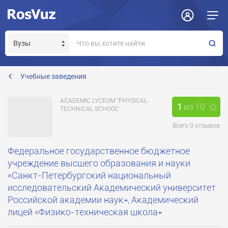
Задать вопрос
Отклик на вакансию
Получение прав модератора страницы
director@school.ioffe.ru
Учебные заведения
ACADEMIC LYCEUM "PHYSICAL-
1
из
10
TECHNICAL SCHOOL"
Всего
0
отзывов
Федеральное государственное бюджетное
учреждение высшего образования и науки
«Санкт-Петербургский национальный
исследовательский Академический университет
Российской академии наук», Академический
лицей «Физико-техническая школа»