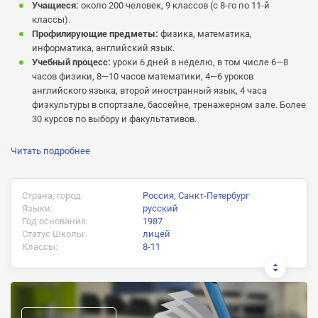
Учащиеся:
около 200 человек, 9 классов (с 8-го по 11-й
классы).
Профилирующие предметы:
физика, математика,
информатика, английский язык.
Учебный процесс:
уроки 6 дней в неделю, в том числе 6—8
часов физики, 8—10 часов математики, 4—6 уроков
английского языка, второй иностранный язык, 4 часа
физкультуры в спортзале, бассейне, тренажерном зале. Более
30 курсов по выбору и факультативов.
Читать подробнее
Страна, город:
Россия, Санкт-Петербург
Языки:
русский
Год основания:
1987
Статус Школы:
лицей
Классы:
8-11
Документ об окончании:
аттестат государственного образца