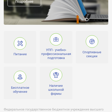
Подробнее
Предыдущие названия:
Форма обучения:
очная
Направление школы:
Углубленное изучение:
физика, математика
Человек в классе:
УПП - учебно-
Спортивные
10-15
профессиональная
Питание
секции
подготовка
Лицензии:
№1963 от 26 февраля 2016 года, серия 90Л01 №0008996
Аккредитации:
№0670 от 31 мая 2013 года, серия 90А01 №0000675
Наличие
Бесплатное
школьной
обучение
формы
Федеральное государственное бюджетное учреждение высшего