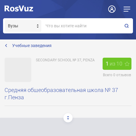
Задать вопрос
Отклик на вакансию
Получение прав модератора страницы
school37@guoedu.ru
Учебные заведения
SECONDARY SCHOOL № 37, PENZA
1
из
10
Всего
0
отзывов
Средняя общеобразовательная школа № 37
г.Пенза