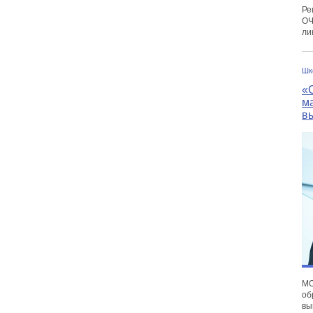
Ре
О
ли
Шк
«
м
в
М
об
вы