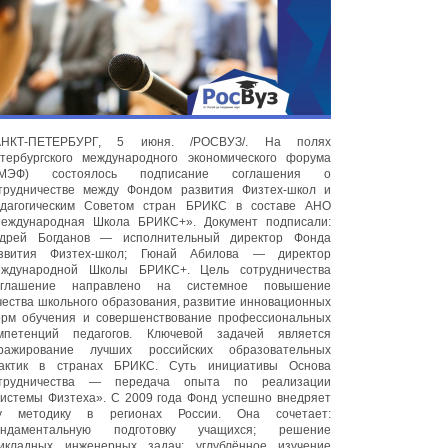
АНКТ-ПЕТЕРБУРГ, 5 июня. /РОСВУЗ/. На полях
тербургского международного экономического форума
ПМЭФ) состоялось подписание соглашения о
трудничестве между Фондом развития Физтех-школ и
дагогическим Советом стран БРИКС в составе АНО
еждународная Школа БРИКС+». Документ подписали:
дрей Богданов — исполнительный директор Фонда
звития Физтех-школ; Гюнай Абилова — директор
ждународной Школы БРИКС+. Цель сотрудничества
глашение направлено на системное повышение
чества школьного образования, развитие инновационных
рм обучения и совершенствование профессиональных
мпетенций педагогов. Ключевой задачей является
ражирование лучших российских образовательных
актик в странах БРИКС. Суть инициативы Основа
трудничества — передача опыта по реализации
истемы Физтеха». С 2009 года Фонд успешно внедряет
у методику в регионах России. Она сочетает:
ндаментальную подготовку учащихся; решение
икладных инженерных задач; углублённое изучение