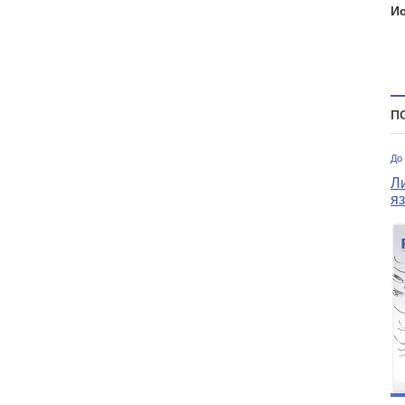
И
П
До
Л
я