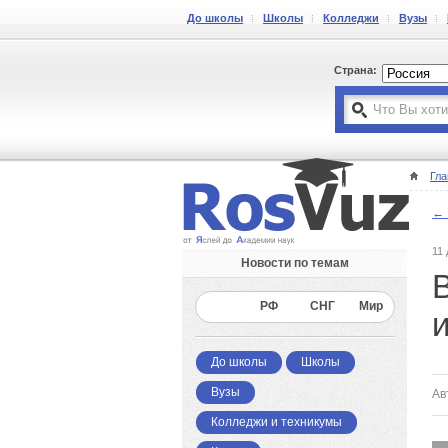
До школы
Школы
Колледжи
Вузы
Страна:
Гла
← 
11
Новости по темам
Все
РФ
СНГ
Мир
До школы
Школы
Вузы
Ав
Колледжи и техникумы