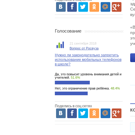
з
Се
ву
«В
Голосование
пр
эт
уч
21 сентября 2018
Вопрос от Росвуза
Нужно ли законодательно запретить
использование мобильных телефонов
в школе?
Да, это повысит уровень внимания детей и
учителей.
51.6%
Нет, это ограничение прав ребёнка.
48.4%
Поделись в соц.сетях
К