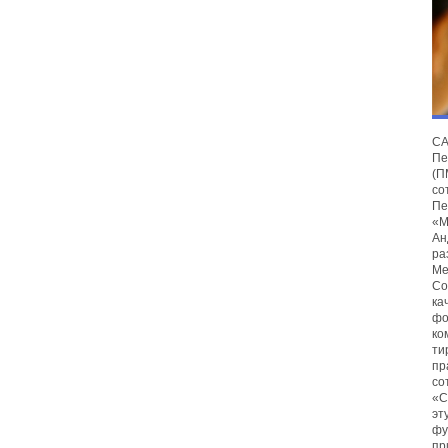
С
Пе
(
со
Пе
«М
Ан
ра
Ме
Со
ка
фо
ко
ти
пр
со
«С
эт
фу
пр