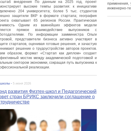
сштаб внедрения По данным на 2025 год, проект
применения, 
монстрирует высокие темпы развития: к инициативе
инженерно-те
дключено 204 университета; более 5 тыс. студентов
пешно защитили ВКР в формате стартапа; география
оекта охватывает 65 регионов России. Практическая
ачимость Одним из важнейших эффектов модели
ляется прямое взаимодействие выпускников с
ботодателями. По информации замминистра Ольги
тровой, представители бизнеса активно участвуют в
щите стартапов, оценивая готовые решения, и зачастую
инимают решение о трудоустройстве авторов проектов.
ким образом, формат «Стартап как диплом» создает
фективный мостик между академической подготовкой и
альным сектором экономики, сокращая путь выпускника к
офессиональной реализации.
 школы -
5 июня 2026
онд развития Физтех-школ и Педагогический
овет стран БРИКС заключили соглашение о
отрудничестве