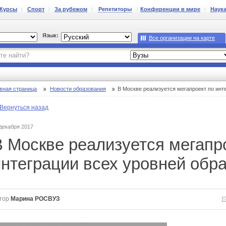
Курсы
Спорт
За рубежом
Репетиторы
Конференции в мире
Наук
Язык:
Все организации на карте
вная страница
Новости образования
В Москве реализуется мегапроект по инт
Вернуться назад
 декабря 2017
В Москве реализуется мегапр
интеграции всех уровней обр
тор
Марина РОСВУЗ