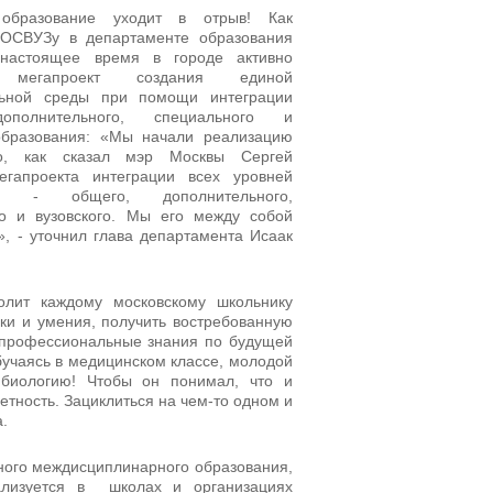
 образование уходит в отрыв! Как
ОСВУЗу в департаменте образования
настоящее время в городе активно
л мегапроект создания единой
льной среды при помощи интеграции
ополнительного, специального и
 образования: «Мы начали реализацию
о, как сказал мэр Москвы Сергей
егапроекта интеграции всех уровней
ия - общего, дополнительного,
го и вузовского. Мы его между собой
», - уточнил глава департамента Исаак
олит каждому московскому школьнику
и и умения, получить востребованную
дпрофессиональные знания по будущей
бучаясь в медицинском классе, молодой
биологию! Чтобы он понимал, что и
етность. Зациклиться на чем-то одном и
.
вного междисциплинарного образования,
ализуется в школах и организациях