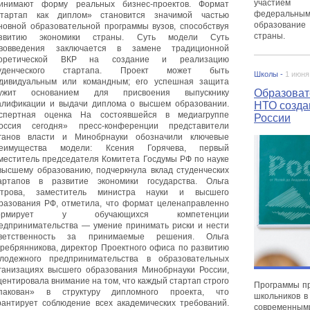
участием 
инимают форму реальных бизнес-проектов. Формат
федеральными
тартап как диплом» становится значимой частью
образование
новной образовательной программы вузов, способствуя
страны.
азвитию экономики страны. Суть модели Суть
вовведения заключается в замене традиционной
еоретической ВКР на создание и реализацию
туденческого стартапа. Проект может быть
Школы -
1 июня
дивидуальным или командным; его успешная защита
Образоват
лужит основанием для присвоения выпускнику
алификации и выдачи диплома о высшем образовании.
НТО созда
спертная оценка На состоявшейся в медиагруппе
России
оссия сегодня» пресс-конференции представители
ганов власти и Минобрнауки обозначили ключевые
еимущества модели: Ксения Горячева, первый
меститель председателя Комитета Госдумы РФ по науке
высшему образованию, подчеркнула вклад студенческих
артапов в развитие экономики государства. Ольга
трова, заместитель министра науки и высшего
разования РФ, отметила, что формат целенаправленно
ормирует у обучающихся компетенции
едпринимательства — умение принимать риски и нести
ветственность за принимаемые решения. Ольга
ребрянникова, директор Проектного офиса по развитию
лодежного предпринимательства в образовательных
ганизациях высшего образования Минобрнауки России,
центировала внимание на том, что каждый стартап строго
Программы пр
пакован» в структуру дипломного проекта, что
школьников в
рантирует соблюдение всех академических требований.
современным