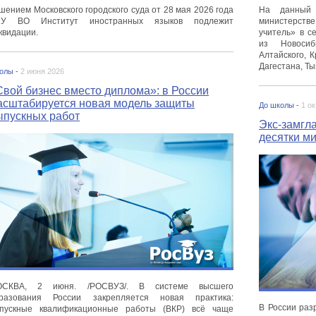
шением Московского городского суда от 28 мая 2026 года
На данный 
ЧУ ВО Институт иностранных языков подлежит
министерст
квидации.
учитель» в с
из Новосиб
Алтайского, К
Дагестана, Ты
олы -
2 июня 2026
Свой бизнес вместо диплома»: в России
асштабируется новая модель защиты
До школы -
1 о
ыпускных работ
Экс-замгл
десятки м
ОСКВА, 2 июня. /РОСВУЗ/. В системе высшего
разования России закрепляется новая практика:
В России раз
пускные квалификационные работы (ВКР) всё чаще