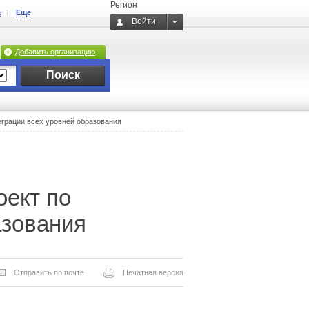
Регион
а
Еще
Войти
Добавить организацию
Поиск
еграции всех уровней образования
оект по
азования
Отправить по почте
Печатная версия