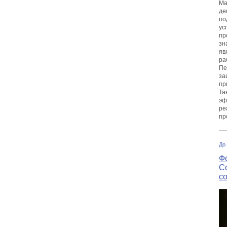
Ма
де
по
ус
пр
зн
яв
ра
Пе
за
пр
Та
эф
ре
пр
До
Ф
С
с