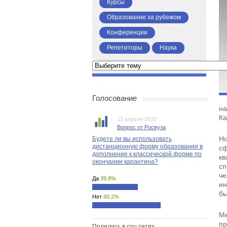
Курсы
Образование за рубежом
Конференции
Репетиторы
Наука
Голосование
на
Ка
13 апреля 2020
Вопрос от Росвуза
Но
Будете ли вы использовать
дистанционную форму образования в
сф
дополнение к классической форме по
кв
окончании карантина?
сп
ч
Да
39.8%
ин
бы
Нет
60.2%
Ме
п
Поделись в соц.сетях