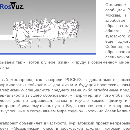
Столичное
сообщили Р
Москвы, в 
заработа
образовате
общего, д
вузовского
еще одног
Собянин, м
образован
специально
зываем так - «готов к учёбе, жизни и труду в современном мире
лина.
вый мегапроект, как заверили РОСВУЗ в департаменте, позв
ормировать необходимые для жизни и будущей профессии навык
алификацию специалиста среднего звена либо углубленные пре
ециальности высшего образования. «Например, для того чтобы, о
еловек уже не спрашивал, зачем я изучаю химию, физику и 
остранный язык ему очень нужен. Ведь в основе всего - метапредм
ть успешным в сегодняшнем мире трудно», - уточнил Исаак Калина
гапроект объединяет, в частности, Курчатовский проект непреры
роект «Медицинский класс в московской школе», который ре