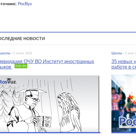
сточник:
РосВуз
ОСЛЕДНИЕ НОВОСТИ
 школы -
5 июня 2026
Школы -
5 мая 
иквидация ОЧУ ВО Институт иностранных
35 новых «
зыков
TOP RV
работе в с