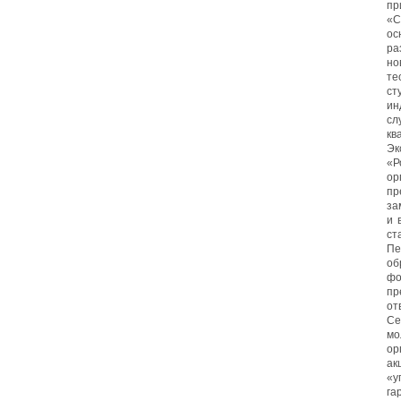
пр
«С
ос
р
но
т
с
ин
с
кв
Эк
«Р
ор
пр
за
и 
ст
Пе
об
ф
пр
от
Се
мо
ор
ак
«у
га