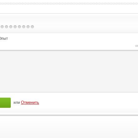
Опыт
о
или