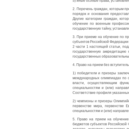
5) иные особые права, установле
2. Перечень граждан, которым п
порядок и основания предостав
Другие категории граждан, кот
обучение по военным професси
государственную тайну, устанав
3. При приеме на обучение по п
субъектов Российской Федерации 
2 части 1 настоящей статьи, по
государственную аккредитацию
государственных образовательны
4. Право на прием без вступител
1) победители и призеры заключ
международных олимпиадах по 
власти, осуществляющим функ
специальностям и (или) направ
Соответствие профиля указанных
2) чемпионы и призеры Олимпийс
первенстве мира, первенстве Е
специальностям и (или) направле
5. Право на прием на обучение
бюджетов субъектов Российской Ф
детства, инвалиды вследствие 