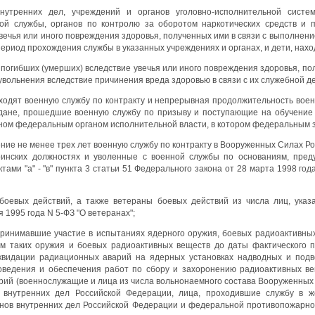
внутренних дел, учреждений и органов уголовно-исполнительной сист
ой службы, органов по контролю за оборотом наркотических средств и 
вечья или иного повреждения здоровья, полученных ими в связи с выполнен
период прохождения службы в указанных учреждениях и органах, и дети, нах
, погибших (умерших) вследствие увечья или иного повреждения здоровья, п
увольнения вследствие причинения вреда здоровью в связи с их служебной д
ходят военную службу по контракту и непрерывная продолжительность воен
аждане, прошедшие военную службу по призыву и поступающие на обучени
нном федеральным органом исполнительной власти, в котором федеральным 
ение не менее трех лет военную службу по контракту в Вооруженных Силах Ро
инских должностях и уволенные с военной службы по основаниям, предус
ктами "а" - "в" пункта 3 статьи 51 Федерального закона от 28 марта 1998 го
боевых действий, а также ветераны боевых действий из числа лиц, указа
 1995 года N 5-ФЗ "О ветеранах";
принимавшие участие в испытаниях ядерного оружия, боевых радиоактивны
ем таких оружия и боевых радиоактивных веществ до даты фактического 
квидации радиационных аварий на ядерных установках надводных и подв
оведения и обеспечения работ по сбору и захоронению радиоактивных ве
арий (военнослужащие и лица из числа вольнонаемного состава Вооруженны
 внутренних дел Российской Федерации, лица, проходившие службу в ж
анов внутренних дел Российской Федерации и федеральной противопожарн