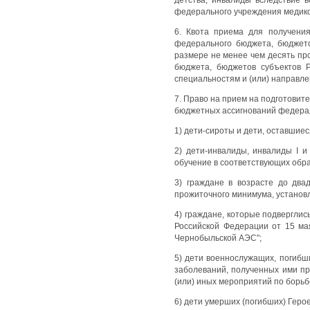
федерального учреждения медико
6. Квота приема для получени
федерального бюджета, бюджето
размере не менее чем десять пр
бюджета, бюджетов субъектов 
специальностям и (или) направле
7. Право на прием на подготови
бюджетных ассигнований федера
1) дети-сироты и дети, оставшиес
2) дети-инвалиды, инвалиды I и
обучение в соответствующих обр
3) граждане в возрасте до два
прожиточного минимума, установл
4) граждане, которые подвергли
Российской Федерации от 15 ма
Чернобыльской АЭС";
5) дети военнослужащих, погибш
заболеваний, полученных ими пр
(или) иных мероприятий по борьб
6) дети умерших (погибших) Геро