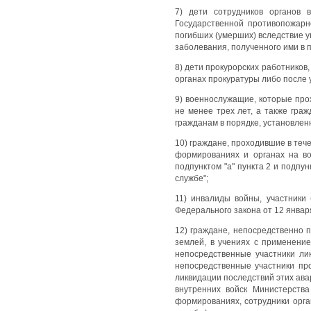
7) дети сотрудников органов 
Государственной противопожарн
погибших (умерших) вследствие у
заболевания, полученного ими в 
8) дети прокурорских работников
органах прокуратуры либо после 
9) военнослужащие, которые про
не менее трех лет, а также гр
гражданам в порядке, установле
10) граждане, проходившие в теч
формированиях и органах на во
подпунктом "а" пункта 2 и подпун
службе";
11) инвалиды войны, участники 
Федерального закона от 12 января
12) граждане, непосредственно 
землей, в учениях с применени
непосредственные участники ли
непосредственные участники пр
ликвидации последствий этих ав
внутренних войск Министерства
формированиях, сотрудники орг