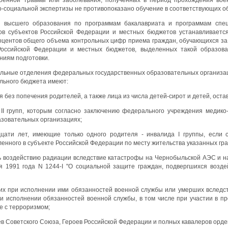
-социальной экспертизы не противопоказано обучение в соответствующих о
я высшего образования по программам бакалавриата и программам спец
в субъектов Российской Федерации и местных бюджетов устанавливается
оцентов общего объема контрольных цифр приема граждан, обучающихся за
Российской Федерации и местных бюджетов, выделенных такой образова
ниям подготовки.
тельные отделения федеральных государственных образовательных организац
льного бюджета имеют:
я без попечения родителей, а также лица из числа детей-сирот и детей, ост
 II групп, которым согласно заключению федерального учреждения медико
азовательных организациях;
дцати лет, имеющие только одного родителя - инвалида I группы, если
енного в субъекте Российской Федерации по месту жительства указанных гр
сь воздействию радиации вследствие катастрофы на Чернобыльской АЭС и н
я 1991 года N 1244-I "О социальной защите граждан, подвергшихся возд
их при исполнении ими обязанностей военной службы или умерших вследств
и исполнении обязанностей военной службы, в том числе при участии в п
е с терроризмом;
ев Советского Союза, Героев Российской Федерации и полных кавалеров орд