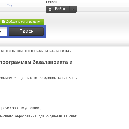
Регион
а
Еще
Войти
Добавить организацию
Поиск
учение по программам бакалавриата и программам специалитета
 программам бакалавриата и
раммам специалитета гражданам могут быть
прочих равных условиях;
высшего образования для обучения за счет