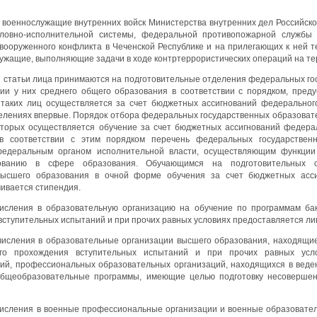
е военнослужащие внутренних войск Министерства внутренних дел Российско
оловно-исполнительной системы, федеральной противопожарной службы 
вооруженного конфликта в Чеченской Республике и на прилегающих к ней т
ужащие, выполняющие задачи в ходе контртеррористических операций на те
ей статьи лица принимаются на подготовительные отделения федеральных г
ии у них среднего общего образования в соответствии с порядком, пред
 таких лиц осуществляется за счет бюджетных ассигнований федеральног
елениях впервые. Порядок отбора федеральных государственных образоват
оторых осуществляется обучение за счет бюджетных ассигнований федера
в соответствии с этим порядком перечень федеральных государствен
федеральным органом исполнительной власти, осуществляющим функции 
рованию в сфере образования. Обучающимся на подготовительных о
высшего образования в очной форме обучения за счет бюджетных асс
чивается стипендия.
исления в образовательную организацию на обучение по программам ба
ступительных испытаний и при прочих равных условиях предоставляется лиц
числения в образовательные организации высшего образования, находящи
ого прохождения вступительных испытаний и при прочих равных усло
ий, профессиональных образовательных организаций, находящихся в веде
бщеобразовательные программы, имеющие целью подготовку несовершен
числения в военные профессиональные организации и военные образовате