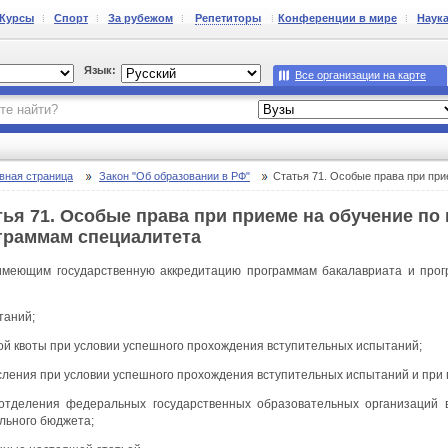
Курсы
Спорт
За рубежом
Репетиторы
Конференции в мире
Наук
Язык:
Все организации на карте
вная страница
Закон "Об образовании в РФ"
Статья 71. Особые права при приеме на об
тья 71. Особые права при приеме на обучение по
граммам специалитета
имеющим государственную аккредитацию программам бакалавриата и прог
таний;
ой квоты при условии успешного прохождения вступительных испытаний;
сления при условии успешного прохождения вступительных испытаний и при 
отделения федеральных государственных образовательных организаций 
льного бюджета;