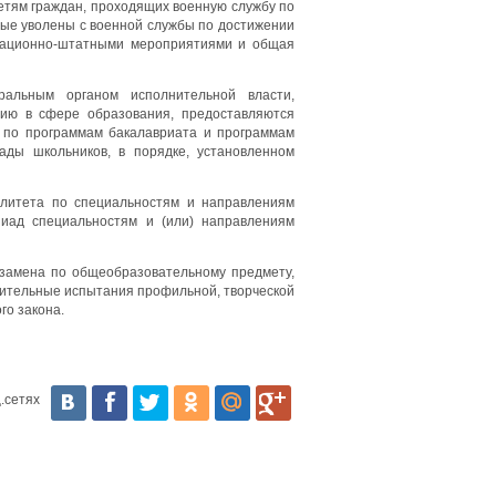
етям граждан, проходящих военную службу по
рые уволены с военной службы по достижении
изационно-штатными мероприятиями и общая
альным органом исполнительной власти,
нию в сфере образования, предоставляются
 по программам бакалавриата и программам
ады школьников, в порядке, установленном
алитета по специальностям и направлениям
иад специальностям и (или) направлениям
кзамена по общеобразовательному предмету,
ительные испытания профильной, творческой
го закона.
.сетях