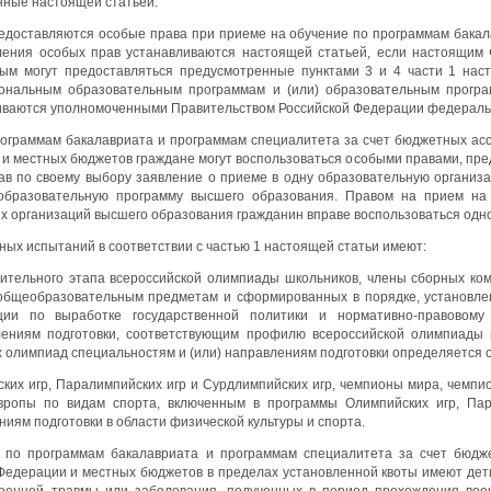
нные настоящей статьей.
редоставляются особые права при приеме на обучение по программам бакал
ления особых прав устанавливаются настоящей статьей, если настоящим
орым могут предоставляться предусмотренные пунктами 3 и 4 части 1 на
ональным образовательным программам и (или) образовательным програ
ливаются уполномоченными Правительством Российской Федерации федераль
рограммам бакалавриата и программам специалитета за счет бюджетных ас
и местных бюджетов граждане могут воспользоваться особыми правами, пре
дав по своему выбору заявление о приеме в одну образовательную органи
 образовательную программу высшего образования. Правом на прием на
х организаций высшего образования гражданин вправе воспользоваться одн
ьных испытаний в соответствии с частью 1 настоящей статьи имеют:
ительного этапа всероссийской олимпиады школьников, члены сборных ком
общеобразовательным предметам и сформированных в порядке, установл
ции по выработке государственной политики и нормативно-правовому
лениям подготовки, соответствующим профилю всероссийской олимпиады
 олимпиад специальностям и (или) направлениям подготовки определяется 
ких игр, Паралимпийских игр и Сурдлимпийских игр, чемпионы мира, чемпи
вропы по видам спорта, включенным в программы Олимпийских игр, Пар
ниям подготовки в области физической культуры и спорта.
 по программам бакалавриата и программам специалитета за счет бюдж
едерации и местных бюджетов в пределах установленной квоты имеют дети-
военной травмы или заболевания, полученных в период прохождения вое