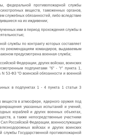
емы, федеральной противопожарной службы
психотропных веществ, таможенных органов,
ием служебных обязанностей, либо вследствие
одившиеся на их иждивении;
олученных ими в период прохождения службы в
еятельностью;
ной службы по контракту которых составляет
е по рекомендациям командиров, выдаваемым
законом предусмотрена военная служба;
ссийской Федерации, других войсках, воинских
мотренным подпунктами "б" - "г" пункта 1,
да N 53-ФЗ "О воинской обязанности и военной
нных в подпунктах 1 - 4 пункта 1 статьи 3
х веществ в атмосфере, ядерного оружия под
прекращения указанных испытаний и учений,
одных кораблей и других военных объектах,
ществ, а также непосредственные участники
х Сил Российской Федерации, военнослужащие
елезнодорожных войсках и других воинских
ой службы Государственной противопожарной