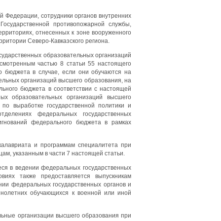
й Федерации, сотрудники органов внутренних
Государственной противопожарной службы,
ерриториях, отнесенных к зоне вооруженного
рритории Северо-Кавказского региона.
осударственных образовательных организаций
усмотренным частью 8 статьи 55 настоящего
о бюджета в случае, если они обучаются на
ельных организаций высшего образования, на
льного бюджета в соответствии с настоящей
ных образовательных организаций высшего
по выработке государственной политики и
тделениях федеральных государственных
игнований федерального бюджета в рамках
калавриата и программам специалитета при
ам, указанным в части 7 настоящей статьи.
еся в ведении федеральных государственных
виях также предоставляется выпускникам
нии федеральных государственных органов и
нолетних обучающихся к военной или иной
льные организации высшего образования при