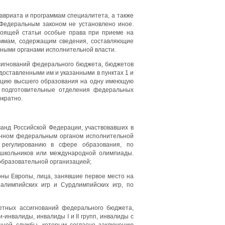
авриата и программам специалитета, а также
 Федеральным законом не установлено иное.
стоящей статьи особые права при приеме на
ммам, содержащим сведения, составляющие
ными органами исполнительной власти.
сигнований федерального бюджета, бюджетов
доставленными им и указанными в пунктах 1 и
зацию высшего образования на одну имеющую
 подготовительные отделения федеральных
ократно.
анд Российской Федерации, участвовавших в
енном федеральным органом исполнительной
 регулированию в сфере образования, по
 школьников или международной олимпиады.
образовательной организацией;
оны Европы, лица, занявшие первое место на
алимпийских игр и Сурдлимпийских игр, по
етных ассигнований федерального бюджета,
инвалиды, инвалиды I и II групп, инвалиды с
нной службы, которым согласно заключению