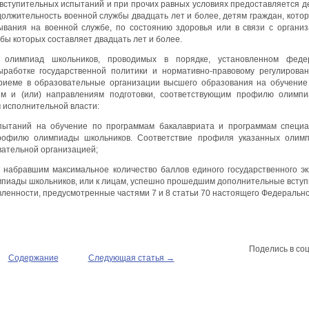
вступительных испытаний и при прочих равных условиях предоставляется д
олжительность военной службы двадцать лет и более, детям граждан, кото
ывания на военной службе, по состоянию здоровья или в связи с орган
ы которых составляет двадцать лет и более.
олимпиад школьников, проводимых в порядке, установленном федер
работке государственной политики и нормативно-правовому регулирова
иеме в образовательные организации высшего образования на обучение
ям и (или) направлениям подготовки, соответствующим профилю олимпи
 исполнительной власти:
спытаний на обучение по программам бакалавриата и программам специ
профилю олимпиады школьников. Соответствие профиля указанных олимп
вательной организацией;
, набравшим максимальное количество баллов единого государственного э
пиады школьников, или к лицам, успешно прошедшим дополнительные вступ
ленности, предусмотренные частями 7 и 8 статьи 70 настоящего Федерально
Поделись в соц
Содержание
Следующая статья →