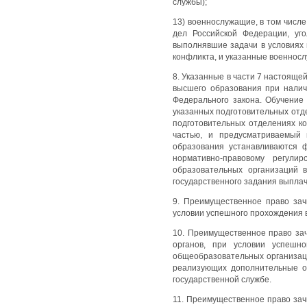
службы);
13) военнослужащие, в том числ
дел Российской Федерации, уг
выполнявшие задачи в условиях 
конфликта, и указанные военносл
8. Указанные в части 7 настоящ
высшего образования при налич
Федерального закона. Обучение
указанных подготовительных отд
подготовительных отделениях к
частью, и предусматриваемый 
образования устанавливаются 
нормативно-правовому регули
образовательных организаций 
государственного задания выпла
9. Преимущественное право зач
условии успешного прохождения в
10. Преимущественное право за
органов, при условии успешн
общеобразовательных организац
реализующих дополнительные о
государственной службе.
11. Преимущественное право за