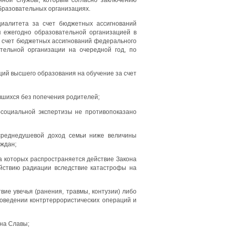
бразовательных организациях.
иалитета за счет бюджетных ассигнований
 ежегодно образовательной организацией в
 счет бюджетных ассигнований федерального
тельной организации на очередной год, по
ий высшего образования на обучение за счет
авшихся без попечения родителей;
-социальной экспертизы не противопоказано
 среднедушевой доход семьи ниже величины
аждан;
а которых распространяется действие Закона
ействию радиации вследствие катастрофы на
ие увечья (ранения, травмы, контузии) либо
роведении контртеррористических операций и
ена Славы;