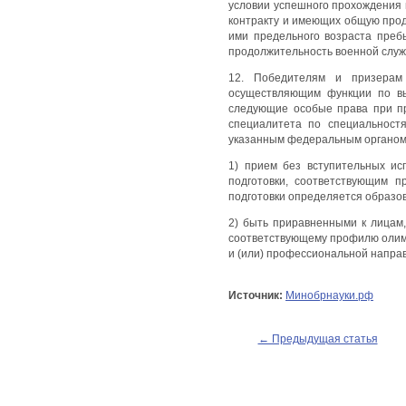
условии успешного прохождения 
контракту и имеющих общую прод
ими предельного возраста преб
продолжительность военной служб
12. Победителям и призерам 
осуществляющим функции по вы
следующие особые права при пр
специалитета по специальност
указанным федеральным органом
1) прием без вступительных и
подготовки, соответствующим 
подготовки определяется образо
2) быть приравненными к лицам
соответствующему профилю олим
и (или) профессиональной направ
Источник:
Минобрнауки.рф
← Предыдущая статья