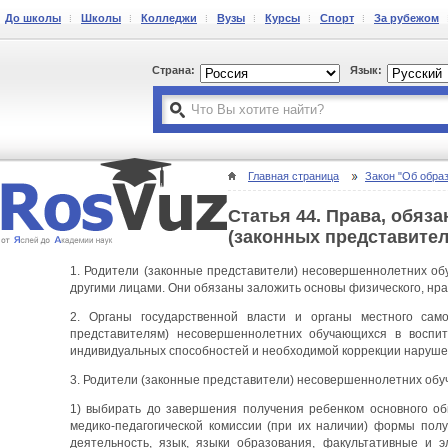
До школы
Школы
Колледжи
Вузы
Курсы
Спорт
За рубежом
Страна:
Язык:
Главная страница
Закон "Об обра
Статья 44. Права, обяз
(законных представите
1. Родители (законные представители) несовершеннолетних о
другими лицами. Они обязаны заложить основы физического, нра
2. Органы государственной власти и органы местного сам
представителям) несовершеннолетних обучающихся в воспита
индивидуальных способностей и необходимой коррекции нарушен
3. Родители (законные представители) несовершеннолетних об
1) выбирать до завершения получения ребенком основного об
медико-педагогической комиссии (при их наличии) формы по
деятельность, язык, языки образования, факультативные и 