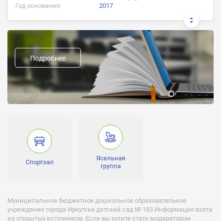
Год основания:
2017
Предыдущие названия:
Формы пребывания и обучения:
Подробнее
Дневная, Неполный день, 5-дневка
Группы:
Младшая, Средняя, Старшая, Подготовительная
Часы работы:
07:00 - 19:00
Ясельная
Спортзал
группа
Муниципальное бюджетное дошкольное образовательное
учреждение города Иркутска детский сад № 183 Информация взята
из открытых источников. Если вы хотите стать модератором