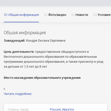
Общая информация
Фото/видео
Новости
Условия
ОТПРАВИТЬ
Нажимая на кнопку «Отправить» я даю согласие
на обработку моих персональных данных
Общая информация
Заведующий:
Кондря Оксана Сергеевна
Цель деятельности:
предоставление общедоступного и
бесплатного дошкольного образования по образовательным
ОТПРАВИТЬ
программам дошкольного образования, а также присмотр и уход
за детьми от 1,5 лет до 8 лет
ОТПРАВИТЬ
Нажимая на кнопку «Отправить» я даю согласие
на обработку моих персональных данных
Нажимая на кнопку «Отправить» я даю согласие
Место нахождения образовательного учреждения
на обработку моих персональных данных
г.
Читать подробнее
Страна, город:
Россия, Иркутск