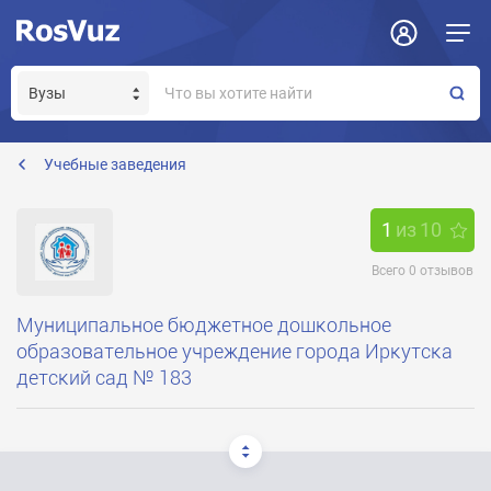
Задать вопрос
Отклик на вакансию
Получение прав модератора страницы
Учебные заведения
1
из
10
Всего
0
отзывов
Муниципальное бюджетное дошкольное
образовательное учреждение города Иркутска
детский сад № 183